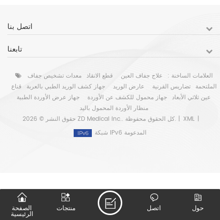
اتصل بنا
تابعنا
العلامات الساخنة :
علاج جفاف العين
قطع الانقاذ
معدات تشخيص جفاف
الملتحمة
تضاريس القرنية
عارض الوريد
جهاز كشف الوريد الطبي بالعربة
قناع
عين ثلاثي الأبعاد
جهاز محمول للكشف عن الأوردة
جهاز عرض الأوردة الطبية
منظار الأوردة المحمول باليد
|
XML
حقوق النشر © 2026 ZD Medical Inc.. كل الحقوق محفوظة. |
شبكة IPv6 المدعومة
حول
اتصل
منتجات
الصفحة
الرئيسية