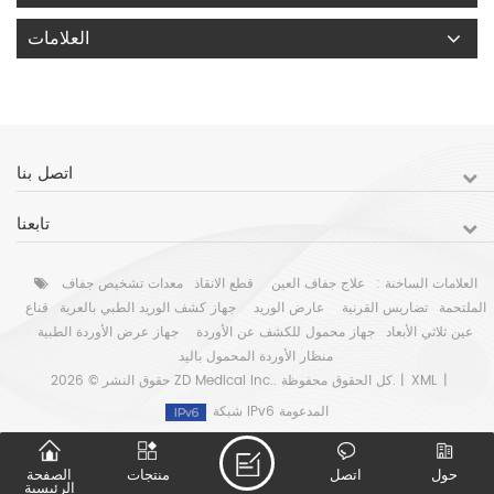
العلامات
اتصل بنا
تابعنا
العلامات الساخنة :
علاج جفاف العين
قطع الانقاذ
معدات تشخيص جفاف
الملتحمة
تضاريس القرنية
عارض الوريد
جهاز كشف الوريد الطبي بالعربة
قناع
عين ثلاثي الأبعاد
جهاز محمول للكشف عن الأوردة
جهاز عرض الأوردة الطبية
منظار الأوردة المحمول باليد
|
XML
حقوق النشر © 2026 ZD Medical Inc.. كل الحقوق محفوظة. |
شبكة IPv6 المدعومة
حول
اتصل
منتجات
الصفحة
الرئيسية