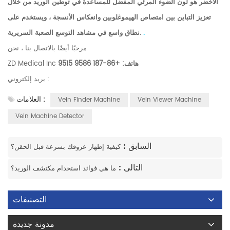
الأخضر هو لون الضوء المرئي المفضل للمساعدة في توطين الوريد من خلال
تعزيز التباين بين امتصاص الهيموغلوبين وانعكاس الأنسجة ، ويستخدم على
.
نطاق واسع في مشاهد التوسع الصعبة السريرية.
مرحبًا أيضًا بالاتصال بنا ، نحن
هاتف: +86-187 9586 9515
ZD Medical Inc
بريد إلكتروني :
العلامات :
Vein Finder Machine
Vein Viewer Machine
Vein Machine Detector
السابق :
كيفية إظهار عروقك بسرعة قبل الحقن؟
التالى :
ما هي فوائد استخدام مكتشف الوريد؟
التصنيفات
مدونة جديدة