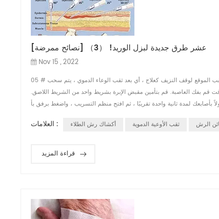
[نصائح ممرضة] عشر طرق جديدة لبزل الوريد! （3）
Nov 15 , 2022
05 # طريقة علاجية بعد ثقب بالنسبة لبزل الوريد ، بعد ثقب الأوعية الدموية ، استخدم ضغط الإصبع لثقب الموقع لوقف النزيف كعلاج ، أي بعد ثقب الوعاء الدموي ، يتم سحب
وقت قم بفك العاصبة. قم بتأمين مقبض الإبرة بشريط واحد من الشريط اللاصق.
العلامات :
ائن الرش
ثقب الأوعية الدموية
أكشاك رش الطلاء
قراءة المزيد