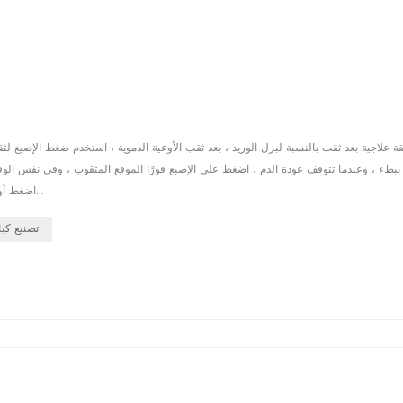
ة ببطء ، وعندما تتوقف عودة الدم ، اضغط على الإصبع فورًا الموقع المثقوب ، وفي نفس ال
اضغط أولاً بأصابعك لمدة ثانية واحدة تقريبًا ، ثم افتح منظم التسريب ، واضغط برفق بأ...
تصنيع كب