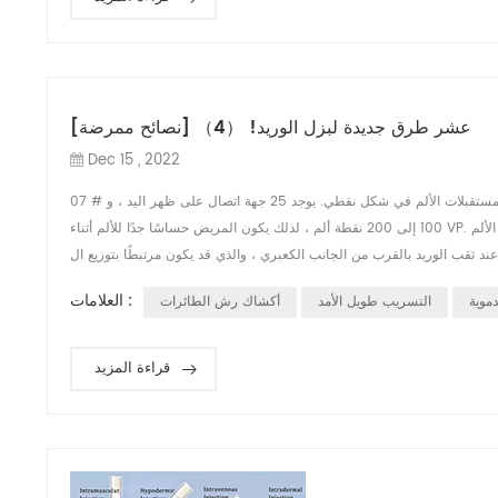
[نصائح ممرضة] عشر طرق جديدة لبزل الوريد! （4）
Dec 15 , 2022
07 # طريقة ثقب الحقن غير مؤلم تتوزع معظم الألياف العصبية التي تؤلم الجلد في البشرة ، وتتوزع مستقبلات الألم في شكل نقطي. يوجد 25 جهة اتصال على ظهر اليد ، و
100 إلى 200 نقطة ألم ، لذلك يكون المريض حساسًا جدًا للألم أثناء VP. أظهرت الدراسات أن الألم يكون أخف عندما يتم ثقب الوريد بالقرب من الجانب الزندي ، ويكون الألم
العلامات :
دموية
التسريب طويل الأمد
أكشاك رش الطائرات
قراءة المزيد