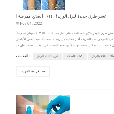
[نصائح ممرضة] عشر طرق جديدة لبزل الوريد! （1）
Nov 04 , 2022
"رؤية الدم عند وخزه" هو الهدف الذي تريد كل ممرضة إكلينيكية تحقيقه. اليوم ، سوف أشاطركم بعض طرق الوخز بالإبر المختلفة ، على أمل مساعدتك. 01 # عاصبتان تم ربط
 المرفق. هذه الطريقة أكثر فعالية من ربط عاصبة. بالنسبة لبعض الأطفال
العلامات :
اك الطلاء بالرش
كشك الطلاء
فرن كشك الرش
قراءة المزيد