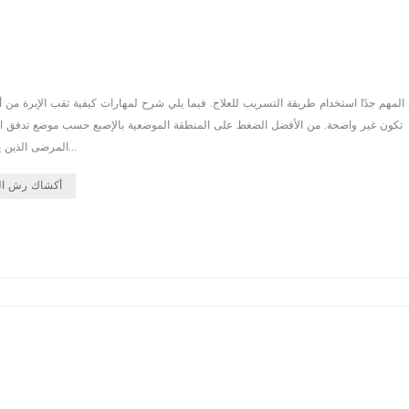
المرضى الذين يعانون من السمنة المفرطة ، يكون الوريد عميقًا وغير واضح ، لكنه ثابت نسبيً...
أكشاك رش ال