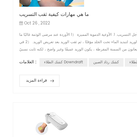
ما هي مهارات كيفية ثقب التسريب
Oct 26 , 2022
من المهم جدًا استخدام طريقة التسريب للعلاج. فيما يلي شرح لمهارات كيفية ثقب الإبرة من أجل التسريب. 1. الأوعية الدموية المميزة （1 الأوردة عند مرضى الوذمة غالبًا ما
تكون غير واضحة. من الأفضل الضغط على المنطقة الموضعية بالإصبع حسب موضع تدفق الوريد لتبديد الماء تحت الجلد مؤقتًا ، ثم ثقب الوريد بعد تعريض الوريد. （2 في
العلامات :
طلاء
كشك رذاذ الصين
كشك الطلاء Downdraft
قراءة المزيد