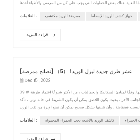
العلامات :
جهاز كشف الوريد الإسقاط
ممرضة الوريد مكتشف
قراءة المزيد
[نصائح ممرضة] عشر طرق جديدة لبزل الوريد! （5）
Dec 15 , 2022
09 # طريقة التثبيت تعتبر طريقة تثبيت التسريب في الوريد رابطًا مهمًا في عملية التسريب بأكملها. وفقًا لمبادئ الميكانيكا والجماليات ، من الأكثر شيوعًا اعتماد طريقة
الجانب الآخر ، بحيث يكون اللاصق يمكن أن يكون الشريط في حالة توتر. ، تأكد
العلامات :
 الحمراء
كاشف الوريد بالأشعة تحت الحمراء المحمولة
قراءة المزيد