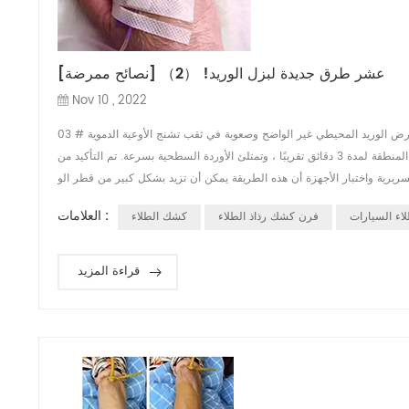
[نصائح ممرضة] عشر طرق جديدة لبزل الوريد! （2）
Nov 10 , 2022
03 # توسع الأوعية المحلية（1 التطبيق الخارجي لموسعات الأوعية بالنسبة للمرضى الذين يعانون من تعرض الوريد المحيطي غير الواضح وصعوبة في ثقب تشنج الأوعية الدموية
، ضع قطعة قطن مغموسة في 1٪ نيتروجليسرين على ظهر اليد ، وقم بتطبيق حرارة رطبة على المنطقة لمدة 3 دقائق تقريبًا ، وتمتلئ الأوردة السطحية بسرعة. تم التأكيد من
العلامات :
ء السيارات
فرن كشك رذاذ الطلاء
كشك الطلاء
قراءة المزيد