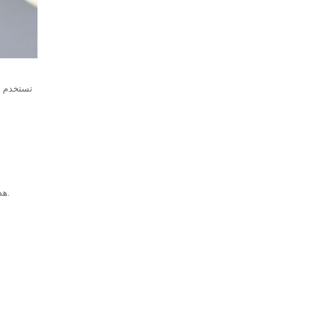
تستخدم ه
يمكن أن يعزز معدلات نجاح المحاولة الأولى لدى المرضى الأطفال بنسبة 20% إلى 50% أو أكثر.
هذ