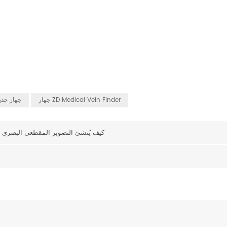
جهاز ZD Medical Vein Finder
جهاز جدي
كيف يُنشئ التصوير المقطعي البصري "خز