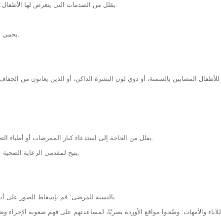
- يقلل من الصدمات التي يتعرض لها الأطفال: يمنعهم من أن يصبحوا "وسائد إبر"، مما يقلل من الأذى الجسدي والنفسي.
- يحمي مقدمي الرعاية الصحية: يقلل من الإحباط في العمل ويعزز الرضا الوظيفي.
للأطفال المصابين بالسمنة، أو ذوي لون البشرة الداكن، أو الذين يعانون من الجفاف 
يقلل من الحاجة إلى استدعاء كبار الممرضات أو أطباء التخدير لإجراء قسطرة وريدية مركزية بسبب محاولات ثقب الوريد بشكل متكرر.
يتيح لمقدمي الرعاية الصحية علاج المزيد من المرضى بشكل أسرع، مما يخفف من ازدحام قسم الطوارئ.
بالنسبة للمرضى: قم بإسقاط الصور على أيديهم أو ألعابهم، مما يحول العملية إلى "لعبة" لتشتيت انتباههم وتقليل الخوف.