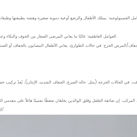
امل الفسيولوجية: يمتلك الأطفال والرضع أوعية دموية صغيرة وهشة بطبيعتها وطبقات د
العوامل العاطفية: غالبًا ما يعاني المرضى الصغار من الخوف والبكاء وعدم الامتثال، مما يسبب تضييق الأوعية الدموية ويزيد من تعقيد محاولات البزل.
فاف/المرض الحرج: في حالات الطوارئ، يعاني الأطفال المصابون بالجفاف أو الصدمة
: في الحالات الحرجة (مثل: حالة الصرع، الجفاف الشديد، الإنتان)، يُعدّ تركيب خط ور
د المركب: إن ضائقة الطفل وقلق الوالدين يخلقان ضغطًا نفسيًا هائلاً على مقدمي ال
المحاولات غير الناجحة، زاد التوتر؛ وكلما زاد التوتر، قل عدد المحاولات الناجحة".