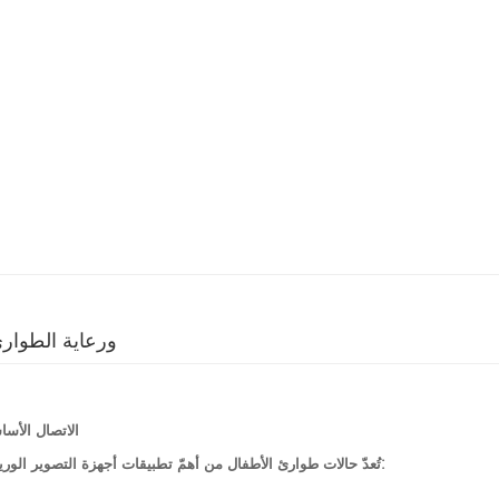
ما هي العلاقة بين جهاز  Vein Finder
الاتصال الأسا
تُعدّ حالات طوارئ الأطفال من أهمّ تطبيقات أجهزة التصوير الوريدي. ويتجلى هذا الارتباط بشكلٍ رئيسي في معالجة التحديات الأساسية التالية: