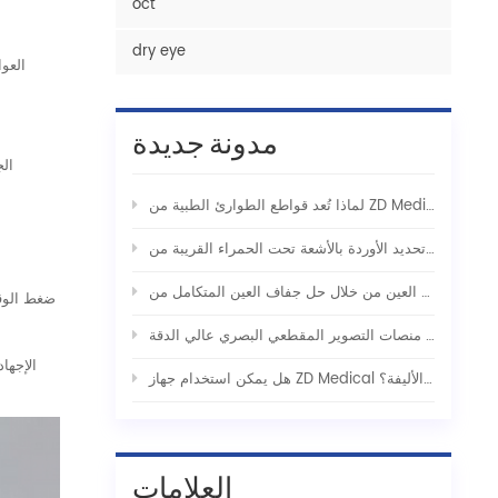
oct
dry eye
العو
مدونة جديدة
الج
لإنقاذ التكتيكي
ضغط الوقت
الإجها
هل يمكن استخدام جهاز ZD Medical لتحديد الأوردة الوريدي للاستخدام مع الحيوانات الأليفة؟
العلامات