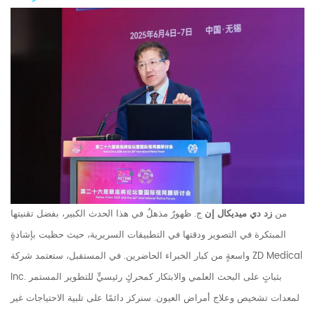
من
زد دي ميديكال إن
ج. ظهورٌ مذهلٌ في هذا الحدث الكبير، بفضل تقنيتها
المبتكرة في التصوير ودقتها في التطبيقات السريرية، حيث حظيت بإشادةٍ
واسعةٍ من كبار الخبراء الحاضرين. في المستقبل، ستعتمد شركة ZD Medical
Inc. بثباتٍ على البحث العلمي والابتكار كمحركٍ رئيسيٍّ للتطوير المستمر
لمعدات تشخيص وعلاج أمراض العيون. سنركز دائمًا على تلبية الاحتياجات غير