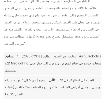
الملباة في الممارسة السريرية، وسنعزز الابتكار التعاوني بين الصناعة
والأوساط الأكاديمية والبحثية والمؤسسات الطبية، وسنعزز التحول المتعمق
للتقنيات المتطورة إلى تطبيقات سريرية. نحن ملتزمون بتقديم حلولٍ شاملةٍ
ومتميزةٍ في مجال طب العيون، لتمكين مستوى تشخيص وعلاج أمراض العيون
في الصين من الارتقاء إلى مستوى أعلى من الدقة والكفاءة، والمساهمة في
نهاية المطاف في "قوة Zhiding" لضمان رؤيةٍ واضحةٍ ومستقبلٍ مشرقٍ لعددٍ
كبيرٍ من المرضى.
السابق :
【2025 CCOS】التقارب عبر الحدود｜تطلق Yushu Robotics
وZD Medical Inc. منتجات جديدة في جناح المعرض، وتدعوك إلى حوار حول
المستقبل!
التالى :
دعوة | من 5 إلى 7 يونيو، شركة ZD الطبية في انتظاركم في
ووشي - منتدى أمراض الشبكية 2025 والندوة الدولية لشبكية العين (شبكية
الصين 2025)