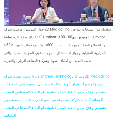
خلال المؤتمر، عرضت شركة ZD Medical Inc. سلسلة من المنتجات بما في
، Luminor-
لومينور-دي60
،
ساعة OCT Luminor-A80
ذلك تدفق الدم
D60M، وكاشف جفاف العين D600، وأداة علاج الغدة الميبومية بالنبضات
الحرارية المنزلية، وجهاز الاستنشاق بالموجات فوق الصوتية الطبية، والتي
جذبت العديد من أطباء العيون وشركاء الصناعة للزيارة والتجربة.
في 6 يونيو، عقدت شركة Zhizhen Technology وشركة ZD Medical Inc.
مؤتمرًا مشتركًا بعنوان "رؤية الذكاء الاصطناعي · دينغ يكشف الحقيقة -
تشخيص وعلاج مرض البقعة الصفراء باستخدام الذكاء الاصطناعي المتعدد
الوسائط"، حيث شاركت مجموعة من الخبراء في مناقشات معمقة حول
تشخيص وعلاج مرض البقعة الصفراء باستخدام الذكاء الاصطناعي المتعدد
الوسائط.