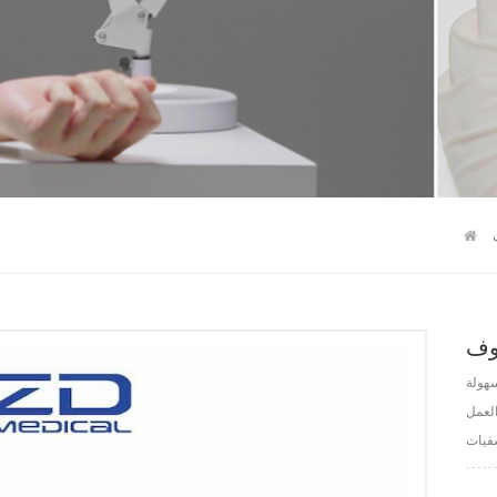
وف
هولة
العمل