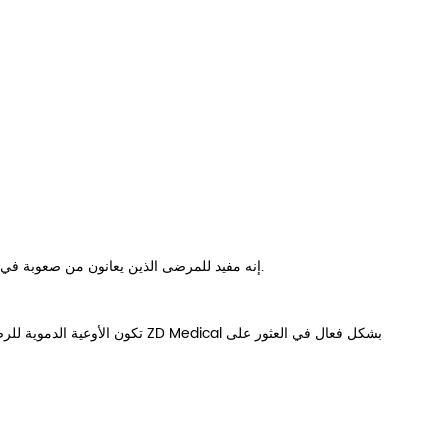
إنه مفيد للمرضى الذين يعانون من صعوبة في وضع الأوعية الدموية مثل الأطفال والسمنة والوذمة وضعف الحركة وفي حالات الطوارئ.
ZD Medical بشكل فعال في العثور على
تكون الأوعية الدموية للر