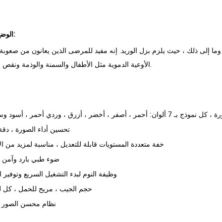
الوضع المطبق:
وما إلى ذلك ، حيث يلزم بزل الوريد. إنه مفيد للمرضى الذين يعانون من صعوب
الأوعية الدموية مثل الأطفال والسمنة والوذمة ونقص حجم الدم.
كل نموذج بـ 7 ألوان:
أحمر ، أصفر ، أخضر ، أزرق ،
وردي أحمر
تحسين أداء الصورة ، دقة 
خفة متعددة المستويات قابلة للتعديل ، مناسبة لمزيد من ال
ضوء طبي بارد وآمن ل
وظيفة النوم لبدء التشغيل السريع وتوفير ا
حجم الجيب ، مريح للحمل ، كل 
نظام محسن الصور ا