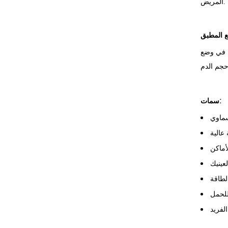
المريض.
ة في وضع
سمات:
عالية
أماكن
عينيك
لطاقة
للحمل
لفريد