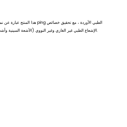
هذا المنتج عبارة عن ن
الإشعاع الطبي غير الغازي وغير النووي (الأشعة السينية وأشعة جاما وما إلى ذلك) ، مما يقلل من آلام بعض المرضى والخلافات بين الأطباء والمرضى.