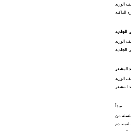
ZD Medica
ى الندبات أو
 موقع الوريد
مبدأ:
سلسلة من
 لنمط دم