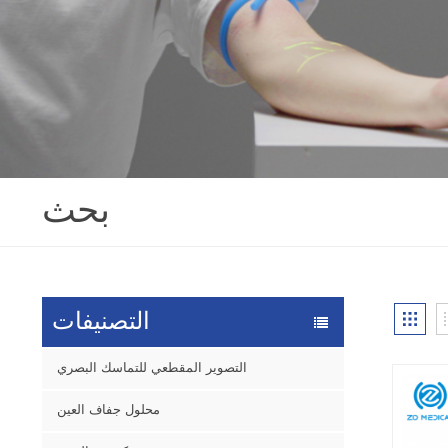
بحث
التصنيفات
التصوير المقطعي للتماسك البصري
محلول جفاف العين