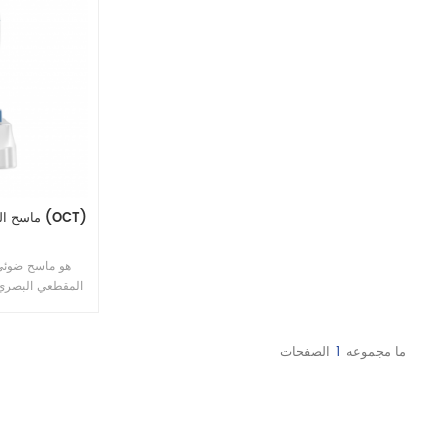
ماسح الت
هو ماسح ضوئي 
المقطعي البصري
لأمراض قاع العين
الاستخدام. صور
وبدقة. هذا الجها
ما مجموعه
1
الصفحات
المشترك لطب العيون.