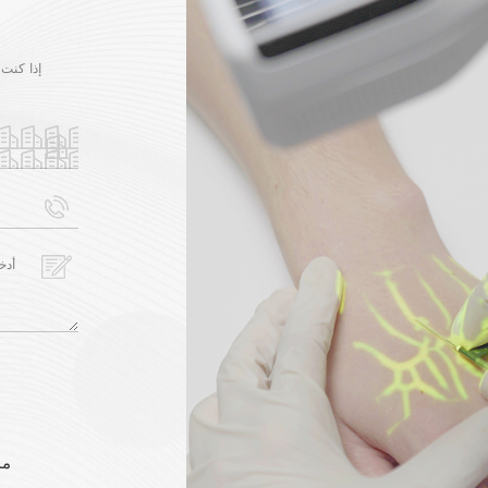
إذا كنت 
مد