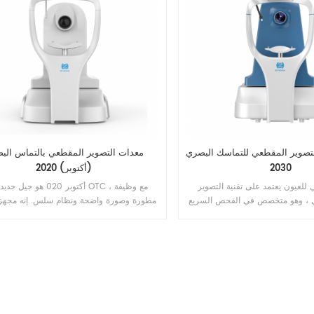
صوير المقطعي للتماسك البصري (OCT)
معدات التصوير المقطعي بالتماس الب
2030
(أكتوبر) 2020
للعيون يعتمد على تقنية التصوير
 ، وهو متخصص في الفحص السريع
مطورة وصورة واضحة ونظام سلس. إنه مجهز 
 لخدمة العيادات الخارجية. إنه سهل
تحليل احترافي لتحديد أمراض الشبكية بدق
 قاع العين واضحة. العمل بسلاسة
والمساعدة في الفحص وتقليل التشخيص ال
ز مزود ببرنامج تحليل احترافي يلبي
للفحص الأولي ، مما يمكن أن يحسن بشكل ك
OCT في متطلبات الفحص والتحليل السريري
كفاءة الاستخدام السريري .