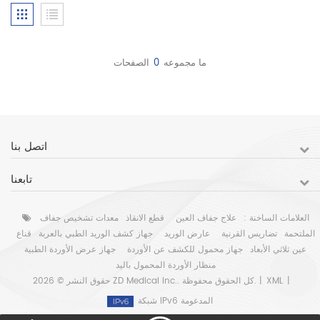
ما مجموعه
0
الصفحات
اتصل بنا
تابعنا
العلامات الساخنة :
علاج جفاف العين
قطع الانقاذ
معدات تشخيص جفاف
الملتحمة
تضاريس القرنية
عارض الوريد
جهاز كشف الوريد الطبي بالعربة
قناع
عين ثلاثي الأبعاد
جهاز محمول للكشف عن الأوردة
جهاز عرض الأوردة الطبية
منظار الأوردة المحمول باليد
|
XML
حقوق النشر © 2026 ZD Medical Inc.. كل الحقوق محفوظة. |
شبكة IPv6 المدعومة