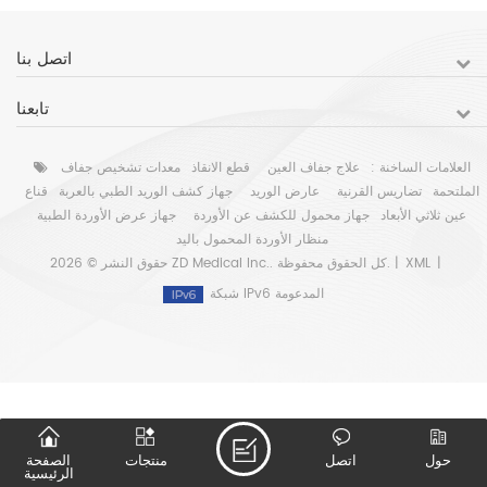
اتصل بنا
تابعنا
العلامات الساخنة :
علاج جفاف العين
قطع الانقاذ
معدات تشخيص جفاف
الملتحمة
تضاريس القرنية
عارض الوريد
جهاز كشف الوريد الطبي بالعربة
قناع
عين ثلاثي الأبعاد
جهاز محمول للكشف عن الأوردة
جهاز عرض الأوردة الطبية
منظار الأوردة المحمول باليد
|
XML
حقوق النشر © 2026 ZD Medical Inc.. كل الحقوق محفوظة. |
شبكة IPv6 المدعومة
حول
اتصل
منتجات
الصفحة
الرئيسية