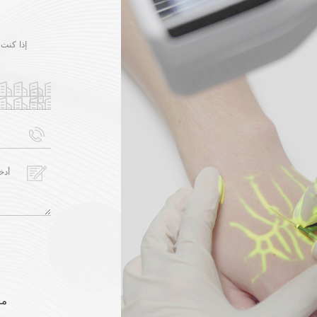
إذا كنت 
مد