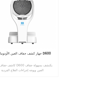
جهاز كشف جفاف العين الأوتوماتيكي D600
كاشف جفاف العين D600 يكتشف
العين ويوجه إجراءات العلاج الفردية