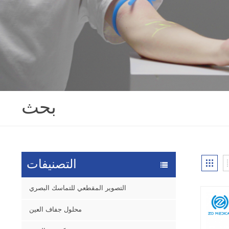
بحث
التصنيفات
التصوير المقطعي للتماسك البصري
محلول جفاف العين