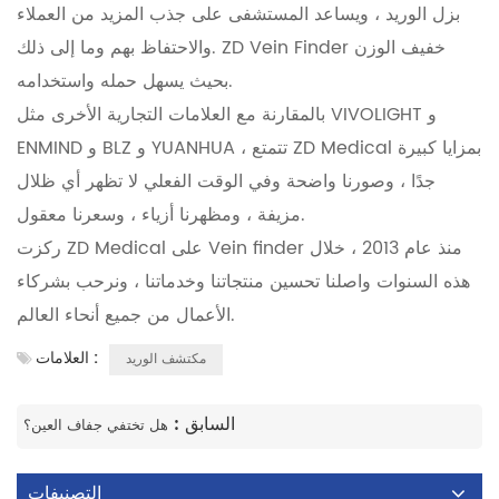
بزل الوريد ، ويساعد المستشفى على جذب المزيد من العملاء
والاحتفاظ بهم وما إلى ذلك. ZD Vein Finder خفيف الوزن
بحيث يسهل حمله واستخدامه.
بالمقارنة مع العلامات التجارية الأخرى مثل VIVOLIGHT و
ENMIND و BLZ و YUANHUA ، تتمتع ZD Medical بمزايا كبيرة
جدًا ، وصورنا واضحة وفي الوقت الفعلي لا تظهر أي ظلال
مزيفة ، ومظهرنا أزياء ، وسعرنا معقول.
ركزت ZD Medical على Vein finder منذ عام 2013 ، خلال
هذه السنوات واصلنا تحسين منتجاتنا وخدماتنا ، ونرحب بشركاء
الأعمال من جميع أنحاء العالم.
العلامات :
مكتشف الوريد
السابق :
هل تختفي جفاف العين؟
التصنيفات