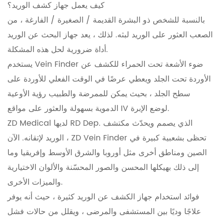
كيف يعمل جهاز كشف الوريد؟
بالنسبة للشخص ذو البشرة القديمة / الصغيرة / الفارغة ، من
الصعب العثور على الوريد لبثه. لذلك ، يعد جهاز البحث عن الوريد
أداة ضرورية لحل هذه المشكلة.
يستخدم Vein Finder ضوء الأشعة تحت الحمراء للكشف عن
الأوردة تحت الجلد ويعطي عرضًا في الوقت الفعلي للأوردة على
سطح الجلد ، بحيث يمكن للممرضة والطبيب رؤية الأوعية
الدموية بسهولة والعثور على مواقع IV لوضع الإبرة.
ZD Medical لديها RD Dep. الذي يصمم ويحدّث مكتشف
الوريد لإتقانه. الآن ، ZD Vein Finder تحظى بشعبية كبيرة في
الصين ومناطق أخرى مثل أوروبا والشرق الأوسط وإفريقيا وما
إلى ذلك بهيكلها المحسن والصور المحسّنة والألوان الاختيارية
والميزات الأخرى.
فوائد استخدام جهاز الكشف عن الوريد كثيرة ، حيث أنه يوفر
علاجًا وديًا بين المستشفى والمرضى ، ويقلل من حالات فشل