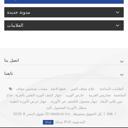
مدونة جديدة
العلامات
اتصل بنا
تابعنا
العلامات الساخنة :
علاج جفاف العين
قطع الانقاذ
معدات تشخيص جفاف
الملتحمة
تضاريس القرنية
عارض الوريد
جهاز كشف الوريد الطبي بالعربة
قناع
عين ثلاثي الأبعاد
جهاز محمول للكشف عن الأوردة
جهاز عرض الأوردة الطبية
منظار الأوردة المحمول باليد
|
XML
حقوق النشر © 2026 ZD Medical Inc.. كل الحقوق محفوظة. |
شبكة IPv6 المدعومة