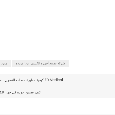
شركة تصنيع أجهزة الكشف عن الأوردة
مورد 
كيفية معايرة معدات التصوير العيني للحصول على نتائج سريرية متسقة: دليل شامل من ZD Medical
داخل مختبر البحث والتطوير الطبي ZD: كيف نضمن جود