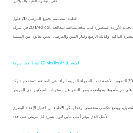
على البشرة الغنية بالميلانين.
حلول ZD الطبية: مصممة لجميع المرضى
في شركة ZD Medical، ندرك أن الرعاية الصحية الشاملة تعتمد على التكنولوجيا الموثوقة. صُممت سلسلة أجهزة تحديد الأوردة المتطورة لدينا بدقة متناهية لمعالجة
لماذا تختار شركة ZD Medical لمنشأتك؟
التصوير بالأشعة تحت الحمراء القريبة الرائد في الصناعة: تستخدم شركة ZD Medical تقنية الأشعة تحت الحمراء القريبة المتطورة التي تخترق الأنسجة بفعالية، مما
تعديل، ووضع عكسي متخصص. وهذا يمكّن الأطباء من اختيار الإعداد البصري
الأمثل الذي يوفر أعلى تباين للون بشرة كل مريض على حدة.