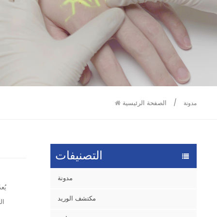
9586
9515
/
الصفحة الرئيسية
مدونة
التصنيفات
مدونة
يُع
مكتشف الوريد
ال