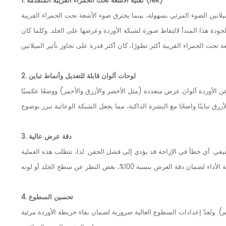
1. تقنية الأشعة تحت الحمراء القريبة المتقدمة (NIR)
ضوء المرئي بسهولة، بينما يخترق ضوء الأشعة تحت الحمراء القريبة (NIR) الجلد بأمان إلى أعماق أكبر. يمتص الهيموجلوبين في الدم ضوء الأشعة تحت
دة هذا المبدأ لالتقاط صورة لشبكة الأوردة وعرضها على الجلد. وكلما كان
2. لوحات ألوان قابلة للتعديل وأنماط تباين
ن الأوردة ألوان عرض متعددة (مثل الأخضر والأزرق والأحمر) ووضعًا عكسيًا
3. دقة عرض عالية
قيقي. أي خطأ في الإزاحة قد يؤدي إلى فشل الحقن. لذا، تتطلب هذه العملية
4. تحسين السطوع
). وتُعدّ إعدادات السطوع العالية ضرورية لضمان بقاء خريطة الأوردة مرئية