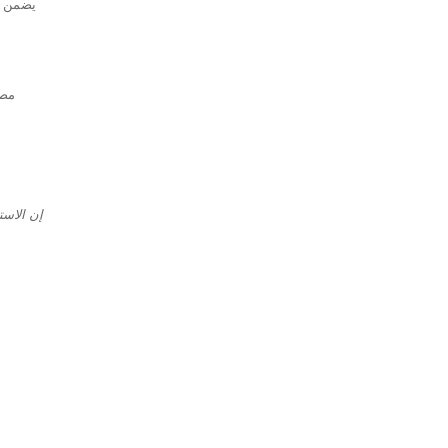
يضمن عر
مصم
إن الاست