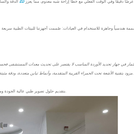
ضًا دقيقًا وفي الوقت الفعلي مع خطأ إزاحة شبه معدوم، مما يعزز
أجهزة الكشف عن الأوردة الطبية من ZD
الدقة والسل
مة هندسياً وجاهزة للاستخدام في العيادات: صُممت أجهزتنا للبيئات الطبية سري
ثمار في جهاز تحديد الأوردة المناسب لا يقتصر على تحديث معدات المستشفى فحسب،
مزود بتقنية الأشعة تحت الحمراء القريبة المتقدمة، وأنماط تباين متعددة، ودقة مثبتة، يستطيع مقدمو الرعاية الصحية التخلص من التخمين في عملية سحب الدم.
تلتزم شركة ZD Medical بتقديم حلول تصوير طبي عالية الجودة وموثوقة تمكّن المهنيين الطبيين على مستوى العالم.