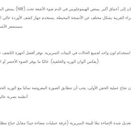
يمتص الميلانين ال
راء القريبة بشكل مختلف عن الأنسجة المحيطة. يستخدم جهاز كشف الأوردة عالي الجو
مستشعر الأشعة تحت الحمراء القريبة أكثر تطورًا، كان أكثر قدرة على تجاوز تأثير الميلانين.
 استخدام لون واحد لجميع الحالات في البيئات السريرية. توفر أفضل أجهزة الكشف ع
(يعكس ألوان الوريد والخلفية). غالبًا ما يوفر الضوء الأخضر أو الأزرق تباينًا واضحًا مع البشرة الداكنة، مما يجعل الشبكة الوعائية تبرز بوضوح.
 نجاح عملية الحقن الأولى، يجب أن تتطابق الصورة المعروضة تمامًا مع الوريد الح
أنظمة بصرية عالية الأداء لضمان دقة العرض بنسبة 100%، بغض النظر عن سطح الجلد أو لونه.
ديل شدة الإضاءة تبعًا للبيئة السريرية (غرفة عمليات مضاءة جيدًا مقابل جناح مظلم