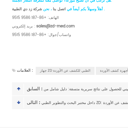
هل ترغب في أن تصبح موزعًا؟ تواصل معنا لمعرفة أسعار الجملة.
.
شركة زد دي الطبية
أهلاً وسهلاً بكم أيضاً في
اتصل بنا
، نحن
الهاتف: +86-187 9586 9515
sales@zd-med.com
بريد إلكتروني :
واتساب/جوال: +86-187 9586 9515
العلامات :
أجهزة كشف الأوردة
جهاز ZD الطبي للكشف عن الأوردة
السابق :
التالى :
ة كل جهاز للكشف عن الأوردة