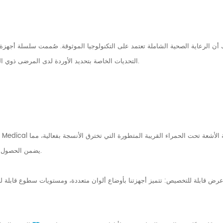
التحديات الخاصة بتحديد الأوردة لدى المرضى ذوي البشرة الداكنة، وكذلك الرضع وكبار السن والمرضى الذين يعانون من السمنة.
يضمن الحصول على خريطة وعائية واضحة بغض النظر عن مستويات الميلانين لدى المريض.
رض قابلة للتخصيص: تتميز أجهزتنا بأوضاع ألوان متعددة، ومستويات سطوع قابلة لل