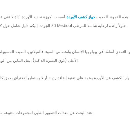
هذه الفجوة، الحديث
جهاز كشف الأوردة
أصبحت أجهزة تحديد الأوردة أداة لا غنى 
الجودة. إليكم دليل شامل حول كيفية اختيار الجهاز المناسب لتحديد الأوردة للبشرة الداكنة، وكيف تُقدّم شركة ZD Medical حلولاً رائدة لرعاية شاملة للمرضى.
 التحدي أساسًا في بيولوجيا الإنسان وامتصاص الضوء. فالميلانين، الصبغة المسؤو
الأعلى (ذوي البشرة الداكنة)، يقل التباين بين الوريد والأنسجة المحيطة به بشكل ملحوظ عند رؤيته في ظروف الإضاءة العادية.
هاز الكشف عن الأوردة يعتمد على تقنية إضاءة رديئة أو لا يستطيع الاختراق بعمق ك
عند البحث عن معدات التصوير الطبي لمجموعات متنوعة من المرضى، يجب على مرافق الرعاية الصحية تقييم المواصفات الفنية التالية: