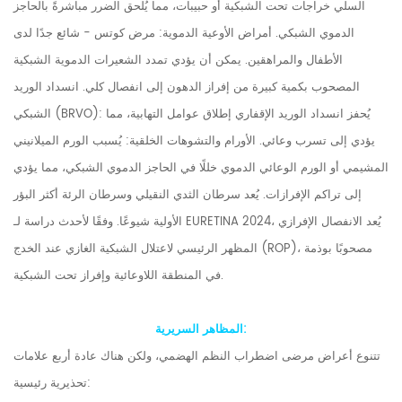
السلي خراجات تحت الشبكية أو حبيبات، مما يُلحق الضرر مباشرةً بالحاجز
الدموي الشبكي. أمراض الأوعية الدموية: مرض كوتس - شائع جدًا لدى
الأطفال والمراهقين. يمكن أن يؤدي تمدد الشعيرات الدموية الشبكية
المصحوب بكمية كبيرة من إفراز الدهون إلى انفصال كلي. انسداد الوريد
الشبكي (BRVO): يُحفز انسداد الوريد الإقفاري إطلاق عوامل التهابية، مما
يؤدي إلى تسرب وعائي. الأورام والتشوهات الخلقية: يُسبب الورم الميلانيني
المشيمي أو الورم الوعائي الدموي خللًا في الحاجز الدموي الشبكي، مما يؤدي
إلى تراكم الإفرازات. يُعد سرطان الثدي النقيلي وسرطان الرئة أكثر البؤر
الأولية شيوعًا. وفقًا لأحدث دراسة لـ EURETINA 2024، يُعد الانفصال الإفرازي
المظهر الرئيسي لاعتلال الشبكية الغازي عند الخدج (ROP)، مصحوبًا بوذمة
في المنطقة اللاوعائية وإفراز تحت الشبكية.
المظاهر السريرية:
تتنوع أعراض مرضى اضطراب النظم الهضمي، ولكن هناك عادة أربع علامات
تحذيرية رئيسية: