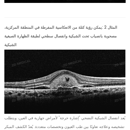
المثال 2
:يمكن رؤية كتلة من الانعكاسية المفرطة في المنطقة المركزية،
مصحوبة بانصباب تحت الشبكية وانفصال سطحي لطبقة الظهارة الصبغية
الشبكية
يُعد انفصال الشبكية النضحي "إشارة حرجة" لأمراض جهازية في العين، ويتطلب
تشخيصه وعلاجه تعاونًا بين طب العيون وتخصصات متعددة. يُعدّ الكشف المبكر