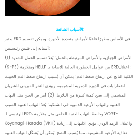
الأسباب الشائعة:
يعتبر ERD في الأساس مظهرًا قاعيًا لأمراض متعددة الأجهزة، ويمكن تقسيم
أسبابه إلى فئتين رئيسيتين:
(1) الأمراض الجهازية والأمراض المرتبطة بالحمل: يُعدّ تسمم الحمل الشديد
(S-PE) ومتلازمة HELLP من عوامل الخطورة العالية للإصابة بـ ERD؛ اعتلال
الكلية الناتج عن ارتفاع ضغط الدم: يمكن أن يُسبب ارتفاع ضغط الدم الخبيث
اضطرابات في الدورة الدموية المشيمية، ويؤدي النخر الفبريني للشريان
المشيمي إلى نضح كمية كبيرة من البلازما. (2) أمراض العين مثل التهاب
العنبية والتهاب الأوعية الدموية في الشبكية: يُعدّ التهاب العنبية السبب
الرئيسي لـ ERD، وخاصةً التهاب العنبية الخلفي مثل متلازمة VOGT-
Koyanagi-Harada (VKH) واعتلال الرمد الودي. يؤدي الالتهاب إلى زيادة
نفاذية الأوعية المشيمية، مما يُسبب النضح. يُمكن أن يُشكّل التهاب العنبية