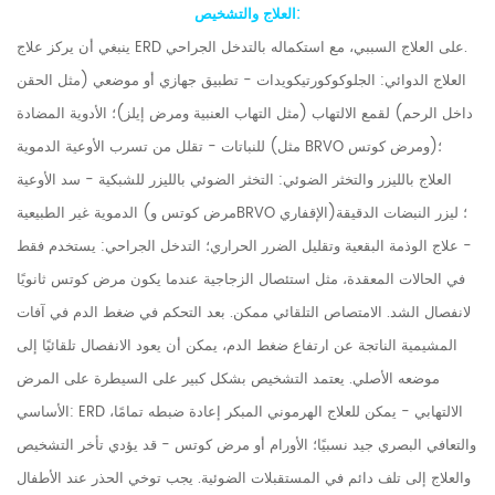
العلاج والتشخيص:
ينبغي أن يركز علاج ERD على العلاج السببي، مع استكماله بالتدخل الجراحي.
العلاج الدوائي: الجلوكوكورتيكويدات - تطبيق جهازي أو موضعي (مثل الحقن
داخل الرحم) لقمع الالتهاب (مثل التهاب العنبية ومرض إيلز)؛ الأدوية المضادة
للنباتات - تقلل من تسرب الأوعية الدموية (مثل BRVO ومرض كوتس)؛
العلاج بالليزر والتخثر الضوئي: التخثر الضوئي بالليزر للشبكية - سد الأوعية
الدموية غير الطبيعية (مرض كوتس وBRVO الإقفاري)؛ ليزر النبضات الدقيقة
- علاج الوذمة البقعية وتقليل الضرر الحراري؛ التدخل الجراحي: يستخدم فقط
في الحالات المعقدة، مثل استئصال الزجاجية عندما يكون مرض كوتس ثانويًا
لانفصال الشد. الامتصاص التلقائي ممكن. بعد التحكم في ضغط الدم في آفات
المشيمية الناتجة عن ارتفاع ضغط الدم، يمكن أن يعود الانفصال تلقائيًا إلى
موضعه الأصلي. يعتمد التشخيص بشكل كبير على السيطرة على المرض
الأساسي: ERD الالتهابي - يمكن للعلاج الهرموني المبكر إعادة ضبطه تمامًا،
والتعافي البصري جيد نسبيًا؛ الأورام أو مرض كوتس - قد يؤدي تأخر التشخيص
والعلاج إلى تلف دائم في المستقبلات الضوئية. يجب توخي الحذر عند الأطفال