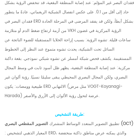
فقدان البصر غير المؤلم: عند إصابة المنطقة البقعية، قد تنخفض الرؤية بشكل
حاد إلى أقل من 0.1. على عكس انفصال الشبكية الريغماتي، عادةً ما يتطور
فقدان البصر في ERD بشكل أبطأ، ولكن قد يفقد المرضى في المرحلة الحادة
من أزمة ارتفاع ضغط الدم أو متلازمة VKH الرؤية المركزية في غضون
ساعات قليلة. تشوه الرؤية: بسبب إزاحة الخلايا المستقبلة للضوء الناتجة عن
السائل تحت الشبكية، يحدث تشوه متموج عند النظر إلى الخطوط
المستقيمة. يكشف فحص شبكة أمسلر عن تشوه شبكي نموذجي. بقعة داكنة
مركزية: عند إصابة المنطقة البقعية، يظهر ظل أسود ثابت في وسط المجال
البصري، ولكن المجال البصري المحيطي يبقى سليمًا نسبيًا. رؤية ألوان غير
طبيعية وومضات: يكون ERD الالتهابي (مثل مرض VOGT-Koyanagi-
Harada) عرضة لتحول رؤية الألوان إلى الأزرق والأصفر.
طريقة التشخيص:
التصوير المقطعي البصري (OCT)
تطبيق التصوير المتعدد الوسائط المشترك
: المعيار الذهبي لتشخيص ERD، والذي يمكنه عرض مناطق داكنة منخفضة