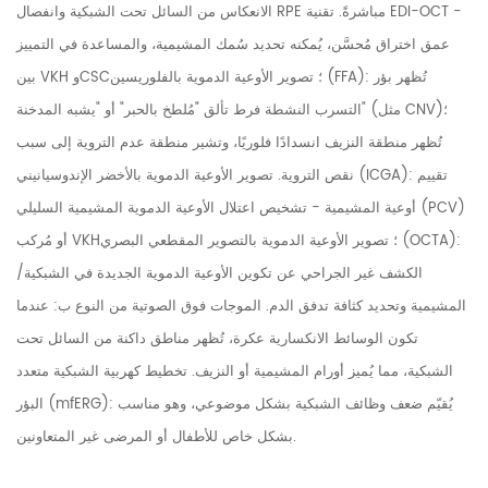
الانعكاس من السائل تحت الشبكية وانفصال RPE مباشرةً. تقنية EDI-OCT -
عمق اختراق مُحسَّن، يُمكنه تحديد سُمك المشيمية، والمساعدة في التمييز
بين VKH وCSC؛ تصوير الأوعية الدموية بالفلوريسين (FFA): تُظهر بؤر
التسرب النشطة فرط تألق "مُلطخ بالحبر" أو "يشبه المدخنة" (مثل CNV)؛
تُظهر منطقة النزيف انسدادًا فلوريًا، وتشير منطقة عدم التروية إلى سبب
نقص التروية. تصوير الأوعية الدموية بالأخضر الإندوسيانيني (ICGA): تقييم
أوعية المشيمية - تشخيص اعتلال الأوعية الدموية المشيمية السليلي (PCV)
أو مُركب VKH؛ تصوير الأوعية الدموية بالتصوير المقطعي البصري (OCTA):
الكشف غير الجراحي عن تكوين الأوعية الدموية الجديدة في الشبكية/
المشيمية وتحديد كثافة تدفق الدم. الموجات فوق الصوتية من النوع ب: عندما
تكون الوسائط الانكسارية عكرة، تُظهر مناطق داكنة من السائل تحت
الشبكية، مما يُميز أورام المشيمية أو النزيف. تخطيط كهربية الشبكية متعدد
البؤر (mfERG): يُقيّم ضعف وظائف الشبكية بشكل موضوعي، وهو مناسب
بشكل خاص للأطفال أو المرضى غير المتعاونين.