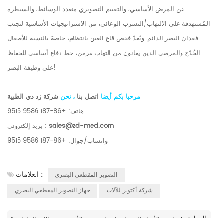
عن المرض الأساسي، والتقييم التصويري متعدد الوسائط، والسيطرة
المُستهدفة على الالتهاب/التسرب الوعائي، من الاستراتيجيات الأساسية لتجنب
فقدان البصر الدائم. ويُعدّ فحص قاع العين بانتظام، خاصةً بالنسبة للأطفال
الخُدّج والمرضى الذين يعانون من التهاب مزمن، خط دفاع أساسي للحفاظ
على وظيفة البصر!
مرحبا بكم أيضا
اتصل بنا
، نحن
شركة زد دي الطبية
هاتف: +86-187 9586 9515
sales@zd-med.com
بريد إلكتروني :
واتساب/جوال: +86-187 9586 9515
العلامات :
التصوير المقطعي البصري
شركة أكتوبر للآلات
جهاز التصوير المقطعي البصري