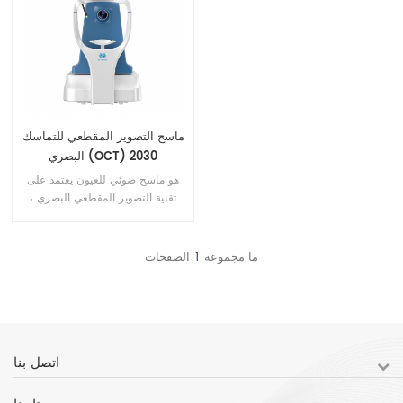
مزود بتحليل احترافي البرنامج الذي
بشكل كبير من كفاءة الاستخدام
يلبي أكتوبر في متطلبات الفحص
السريري .
والتحليل السريري المشترك لطب
العيون.
ماسح التصوير المقطعي للتماسك
البصري (OCT) 2030
هو ماسح ضوئي للعيون يعتمد على
تقنية التصوير المقطعي البصري ،
وهو متخصص في الفحص السريع
لأمراض قاع العين لخدمة العيادات
الخارجية. إنه سهل الاستخدام. صور
ما مجموعه
1
الصفحات
قاع العين واضحة. العمل بسلاسة
وبدقة. هذا الجهاز مزود ببرنامج
تحليل احترافي يلبي OCT في
متطلبات الفحص والتحليل السريري
المشترك لطب العيون.
اتصل بنا