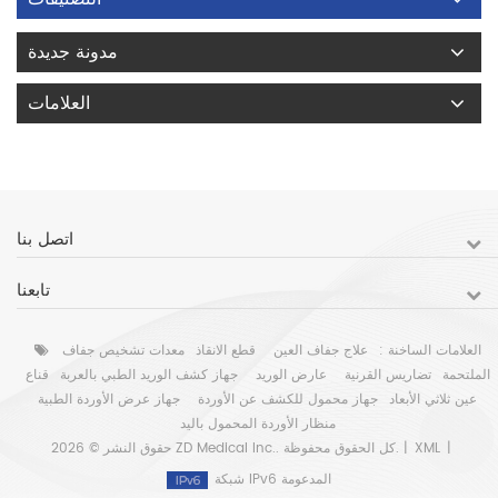
مدونة جديدة
العلامات
اتصل بنا
تابعنا
العلامات الساخنة :
علاج جفاف العين
قطع الانقاذ
معدات تشخيص جفاف
الملتحمة
تضاريس القرنية
عارض الوريد
جهاز كشف الوريد الطبي بالعربة
قناع
عين ثلاثي الأبعاد
جهاز محمول للكشف عن الأوردة
جهاز عرض الأوردة الطبية
منظار الأوردة المحمول باليد
|
XML
حقوق النشر © 2026 ZD Medical Inc.. كل الحقوق محفوظة. |
شبكة IPv6 المدعومة