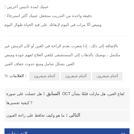
عينيك لمدة ثانيتين أخريين ؛
دقيقة واحدة من التدريب ستجعل عينيك أكثر استرخاءً ؛
وميض 10 مرات في اليوم لإبقائك على قيد الحياة طوال اليوم.
بالإضافة إلى ذلك ، إذا شعرت بعدم الراحة في العين أو كان الرمش غير
مكتمل ، نوصيك بالذهاب إلى المستشفى لتلقي العلاج لفهم جودة وميض
العين بشكل شامل ومنع حدوث جفاف العين.
العلامات :
أختام شيفرون
أختام شيفرون
أختام شيفرون
السابق :
هل حصلت على صورة OCT لقاع العين، هل مازلت قلقًا بشأن
كيفية تفسيرها？
التالى :
ما هو وكيف تحافظ على راحة العيون
التصنيفات