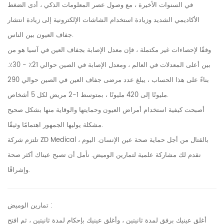
في السنوات الأخيرة ، مع وصول عصر المعلومات الذكي ، أدى الضغط
الأكاديمي الشديد وزيادة استخدام الشاشات الإلكترونية إلى زيادة انتشار
جفاف العيون بين الناس.
وفقًا لإحصاءات غير مكتملة ، فإن معدل الإصابة بجفاف العين في آسيا هو من
بين أعلى المعدلات في العالم ، ومعدل الإصابة في الصين حوالي 21٪ - 30٪.
بناءً على هذا الحساب ، يبلغ عدد مرضى جفاف العين في الصين حوالي 290
مليونًا إلى 420 مليونًا ، بمتوسط ​​1-2 مريض لكل 5 أشخاص.
أصبحت كيفية استخدام أمراض العيون وحمايتها والوقاية منها بشكل صحيح
مشكلة يوليها الجمهور اهتمامًا وثيقًا.
تلتزم شركة ZD Medical بالقتال من أجل حماية صحة عين الإنسان. اليوم ،
نقدم لك مشاركة علمية لتمارين الوميض. نأمل أن تصبح عيناك أكثر صحة
وإشراقًا.
:
تمارين الوميض
أغلق عينيك برفق لمدة ثانيتين ، وأغلق عينيك بإحكام لمدة ثانيتين ، ثم افتح