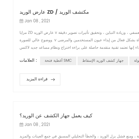
عارض الوريد ZD / مكتشف الوريد
Jan 08 , 2021
مزايا ZD عارض الوريد v الآثار الجانبية التصوير بالألوان الكاملة ، يمكنه ضبط لون صور الأوعية الدموية والخلفية بشكل تعسفي ، وزيادة التباين ، وتحقيق تأثيرات تصوير دقيقة
ووضوح عالي للصورة. v جانب السلامة إنها تعتمد مصدر ضوء بارد طبي آمن ، بدون ليزر ، والذي يمكن أن يمنع الأداة بشكل فعال من إيذاء عيون المستخدمين والمرضى. v
العلامات :
لة
جهاز كشف الوريد الإسقاط
أغطية فتحة SMC
قراءة المزيد
كيف يعمل جهاز الكشف عن الوريد؟
Jan 08 , 2021
، ومنع فشل بزل الوريد ، والخطأ التحليلي المسبق في جمع العينات والمزيد