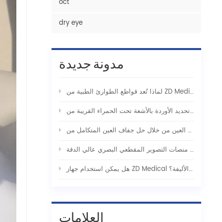
oct
dry eye
مدونة جديدة
لإنقاذ التكتيكي
هل يمكن استخدام جهاز ZD Medical لتحديد الأوردة الوريدي للاستخدام مع الحيوانات الأليفة؟
العلامات