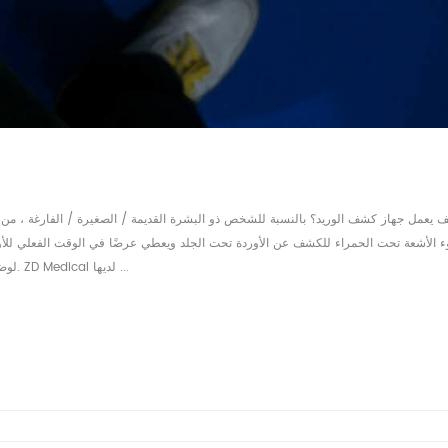
 يعمل جهاز كشف الوريد؟ بالنسبة للشخص ذو البشرة القديمة / الصغيرة / الفارغة ، من ال
للممرضة والطبيب رؤية الأوعية الدموية بسهولة والعثور على مواقع IV لوضع الإبرة. ZD Medical لديها ...