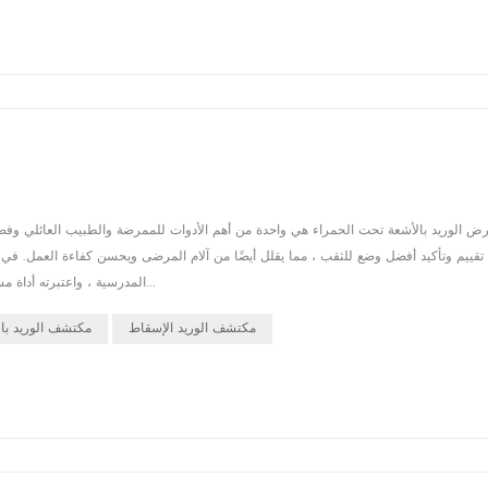
ض الوريد بالأشعة تحت الحمراء هي واحدة من أهم الأدوات للممرضة والطبيب العائلي وفصا
تقييم وتأكيد أفضل وضع للثقب ، مما يقلل أيضًا من آلام المرضى ويحسن كفاءة العمل. في 
المدرسية ، واعتبرته أداة مساعدة للتسريب في الوريد. في 2021-05-08 ، نشرت دار النشر الطبية الش...
مكتشف الوريد الإسقاط
مكتشف الوريد با