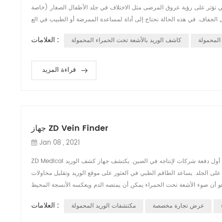
لتي تؤثر على رؤية عروق المرضى مثل الاختلاف في جلد الأطفال الصغار (خاصة
العلامات :
المحمولة
كاشف الوريد بالأشعة تحت الحمراء المحمولة
قراءة المزيد
جهاز ZD Vein Finder
Jan 08 , 2021
ZD Medical هي الشركة المصنعة لـ مكتشف الوريد منذ عام 2013 ، أيضًا أول دفعة شركات لإنتاجه في الصين. يكتشف جهاز كشف الوريد ZD الأوردة السطحية عن طريق تقنية
على الجلد. يساعد الطاقم الطبي في العثور على موقع الوريد وتقليل محاولات
العلامات :
عرض تجارة مخصصة
مكتشفات الوريد المحمولة