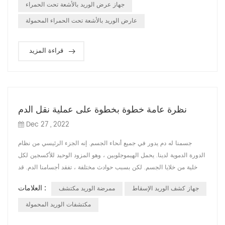
تثبيتها بشكل صحيح يمكن أن تمنع الإبرة من ثقب الوريد ...
جهاز عرض الوريد بالأشعة تحت الحمراء
عارض الوريد بالأشعة تحت الحمراء المحمولة
قراءة المزيد
نظرة عامة خطوة بخطوة على عملية نقل الدم
Dec 27 , 2022
جسمنا له دم يدور في جميع أنحاء الجسم. إنه الجزء الرئيسي من نظام
الدورة الدموية لدينا. يحمل الهيموجلوبين ، وهو المزود الوحيد للأكسجين لكل
خلية من خلايا الجسم. لكن بسبب حوادث مختلفة ، تفقد أجسامنا الدم. قد
نواجه الحادث ، أو نتعرض لإصابة أو يكون لدينا نسبة منخفضة من
العلامات :
جهاز كشف الوريد الإسقاط
ممرضة الوريد مكتشف
الهيموجلوبين في الجسم. في جميع هذه الحالات ، يلعب نقل الدم دورًا مهمًا
للغاية. هناك بعض الخطوات التي يجب على كل من المرضى والأطباء
مكتشفات الوريد المحمولة
أخذها...