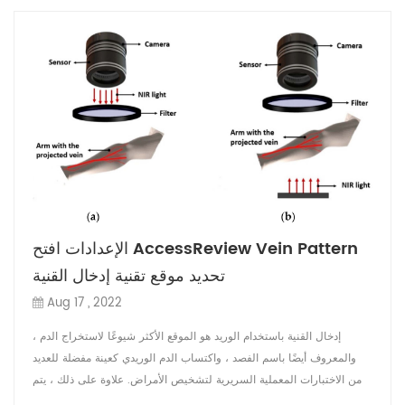
الإعدادات افتح AccessReview Vein Pattern
تحديد موقع تقنية إدخال القنية
Aug 17 , 2022
إدخال القنية باستخدام الوريد هو الموقع الأكثر شيوعًا لاستخراج الدم ،
والمعروف أيضًا باسم الفصد ، واكتساب الدم الوريدي كعينة مفضلة للعديد
من الاختبارات المعملية السريرية لتشخيص الأمراض. علاوة على ذلك ، يتم
استخدام إدخال القنية في أداء الإجراءات التقنية في طب الطوارئ . وهي