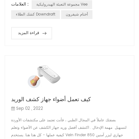
العلامات :
مجموعة التعبئة الهيدروليكية Vee
تشمل عملية التثبيط الوريدي المحيطي (PIVC) التي لا تزال تمثل تحديًا
للعديد من الأطباء لإكمالها بنجاح في المحاولة الأولى . يعتبر ه...
أختام شيفرون
كشك الطلاء Downdraft
قراءة المزيد
كيف تعمل أضواء جهاز كشف الوريد
Sep 02 , 2022
بصفتك عاملاً في المجال الطبي ، فأنت تعتمد على مكتشفات الأوردة
لتسهيل مهمة الإدخال . اكتشف أفضل وريد جهاز الكشف عن الأضواء وتعلم
كيفية عملها - كل هذا هنا. يستخدم Vein Finder جهازي ليزر آمنين 850