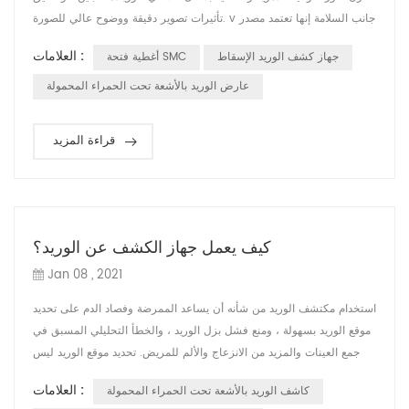
تأثيرات تصوير دقيقة ووضوح عالي للصورة. v جانب السلامة إنها تعتمد مصدر
ضوء بارد طبي آمن ، بدون ليزر ، والذي يمكن أن يمنع الأداة بشكل فعال من
العلامات :
جهاز كشف الوريد الإسقاط
أغطية فتحة SMC
إيذاء عيون المستخدمين والمرضى. v جانب الأداء إنها تعتمد تقنية متقدمة
حاصلة على براءة اختراع ونظام مساعد جديد لاكتس...
عارض الوريد بالأشعة تحت الحمراء المحمولة
قراءة المزيد
كيف يعمل جهاز الكشف عن الوريد؟
Jan 08 , 2021
استخدام مكتشف الوريد من شأنه أن يساعد الممرضة وفصاد الدم على تحديد
موقع الوريد بسهولة ، ومنع فشل بزل الوريد ، والخطأ التحليلي المسبق في
جمع العينات والمزيد من الانزعاج والألم للمريض. تحديد موقع الوريد ليس
بالأمر السهل ، فهناك بعض العوامل التي تؤثر على رؤية عروق المرضى مثل
العلامات :
كاشف الوريد بالأشعة تحت الحمراء المحمولة
الاختلاف في جلد الأطفال الصغار (خاصة الرضع) والسمنة ومرضى الجفاف.