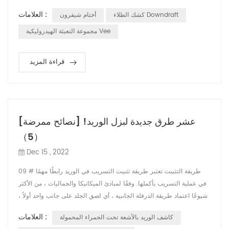
نانومتر: الأشعة تحت الحمراء غير المرئية والأحمر المرئي. يعمل الليزران
العلامات :
كشك الطلاء Downdraft
أختام شيفرون
جنبًا إلى جنب لتوفير صورة في الوقت الفعلي للأوعية الدموية تحت الجلد
حتى 10 ملم عميق وقطر 2 مم ، أولاً ، يمتص الهيموجلوبين في الدم ...
مجموعة التعبئة الهيدروليكية Vee
قراءة المزيد
[نصائح ممرضة] عشر طرق جديدة لبزل الوريد!
（5）
Dec 15 , 2022
09 # طريقة التثبيت تعتبر طريقة تثبيت التسريب في الوريد رابطًا مهمًا
في عملية التسريب بأكملها. وفقًا لمبادئ الميكانيكا والجماليات ، من الأكثر
شيوعًا اعتماد طريقة الدرفلة الجانبية ، أي لصق الجلد على جانب واحد أولاً ،
ثم شد الشريط اللاصق على الجلد على الجانب الآخر ، بحيث يكون اللاصق
العلامات :
كاشف الوريد بالأشعة تحت الحمراء المحمولة
يمكن أن يكون الشريط في حالة توتر. ، تأكد من أنها ليست فضفاضة ، وأن