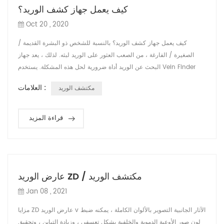
كيف يعمل جهاز كشف الوريد؟
Oct 20 , 2020
كيف يعمل جهاز كشف الوريد؟ بالنسبة للشخص ذو البشرة القديمة /
الصغيرة / الفارغة ، من الصعب العثور على الوريد لبثه. لذلك ، يعد جهاز
البحث عن الوريد أداة ضرورية لحل هذه المشكلة. يستخدم Vein Finder
ضوء الأشعة تحت الحمراء للكشف عن الأوردة تحت الجلد ويعطي عرضًا في
العلامات :
مكتشف الوريد
الوقت الفعلي للأوردة على سطح الجلد ، بحيث يمكن للممرضة والطبيب
رؤية الأوعية الدموية بسهولة والعثور على مواقع IV لوضع الإبرة. ZD
Medical لديها ...
قراءة المزيد
عارض الوريد ZD / مكتشف الوريد
Jan 08 , 2021
مزايا ZD عارض الوريد v الآثار الجانبية التصوير بالألوان الكاملة ، يمكنه ضبط
لون صور الأوعية الدموية والخلفية بشكل تعسفي ، وزيادة التباين ، وتحقيق