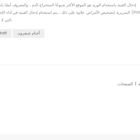
إدخال القنية باستخدام الوريد هو الموقع الأكثر شيوعًا لاستخراج الدم ، والمعروف أيضًا ب
السريرية لتشخيص الأمراض. علاوة على ذلك ، يتم استخدام إدخال القنية في أداء الإجرا
التي لا تزال تمثل تحديًا للعديد من الأطباء لإكمالها بنجاح في المحاولة الأولى . يعتبر ه...
أختام شيفرون
كشك الط
1
الصفحات