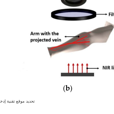
الإعدادات افتح AccessReview Vein Pattern تحديد موق