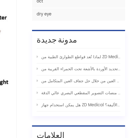
oct
dry eye
مدونة جديدة
لإنقاذ التكتيكي
هل يمكن استخدام جهاز ZD Medical لتحديد الأوردة الوريدي للاستخدام مع الحيوانات الأليفة؟
العلامات