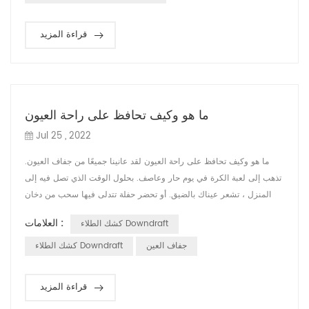
يقع بين ...
قراءة المزيد
ما هو وكيف تحافظ على راحة العيون
Jul 25 , 2022
ما هو وكيف تحافظ على راحة العيون لقد عانينا جميعًا من جفاف العيون.
تذهب إلى لعبة الكرة في يوم حار وعاصف. بحلول الوقت الذي تصل فيه إلى
المنزل ، تشعر عيناك بالضيق. أو تحضر حفلة تتدلى فيها سحب من دخان
السجائر فوق الضيوف. ربما ترتدي العدسات اللاصقة لفترة أطول مما ينبغي
العلامات :
كشك الطلاء Downdraft
، أو تجلس على الكمبيوتر لعدة ساعات دون أن ترمش كثيرًا. النتيجة: تعب
وجفاف العينين. عندما تكون العيون جافة دائمًا ، يكون جفاف العين مزم...
جفاف العين
كشك الطلاء Downdraft
قراءة المزيد