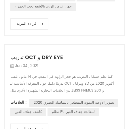
المبدأ هو أن ضوء الأشعة تحت الحمراء يمكن أن يمتصه الدم ويعكسه
جهاز عرض الوريد بالأشعة تحت الحمراء
الأنسجة المحيط...
قراءة المزيد
تدريب OCT و DRY EYE
Jun 04 , 2021
كما نعلم جميعًا ، التدريب هو حجر الزاوية في التقدم. في 14 مايو ، تلقينا
تدريبًا دقيقًا حول المعرفة الأساسية لـ OCT ، ومزايا ZD أكتوبر 2020 من
بين العلامات التجارية الشهيرة الأخرى مثل ZEISS PRIMUS 200 و
MOcean 3000 و Heidelberg وغيرها ، أوضحت أيضًا تعريف DRY EYE
العلامات :
تصوير الأوعية الدموية المقطعي بالتماسك البصري 2020
وبعض الأسباب المحتملة للعين الجافة. تم ترتيب هذا التدريب خلال معرض
CMEF ، ولكن لا يزال لدينا كل الشغف للانضمام إلى هذا التدريب. من خلال
نظام IPL لمعالجة جفاف العين
كاشف جفاف العين
هذ...