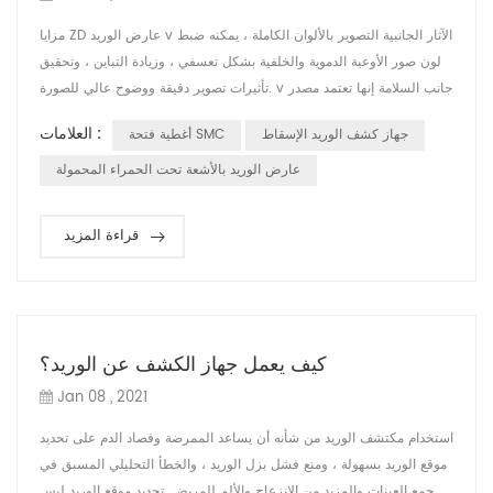
مزايا ZD عارض الوريد v الآثار الجانبية التصوير بالألوان الكاملة ، يمكنه ضبط
لون صور الأوعية الدموية والخلفية بشكل تعسفي ، وزيادة التباين ، وتحقيق
تأثيرات تصوير دقيقة ووضوح عالي للصورة. v جانب السلامة إنها تعتمد مصدر
ضوء بارد طبي آمن ، بدون ليزر ، والذي يمكن أن يمنع الأداة بشكل فعال من
العلامات :
جهاز كشف الوريد الإسقاط
أغطية فتحة SMC
إيذاء عيون المستخدمين والمرضى. v جانب الأداء إنها تعتمد تقنية متقدمة
حاصلة على براءة اختراع ونظام مساعد جديد لاكتس...
عارض الوريد بالأشعة تحت الحمراء المحمولة
قراءة المزيد
كيف يعمل جهاز الكشف عن الوريد؟
Jan 08 , 2021
استخدام مكتشف الوريد من شأنه أن يساعد الممرضة وفصاد الدم على تحديد
موقع الوريد بسهولة ، ومنع فشل بزل الوريد ، والخطأ التحليلي المسبق في
جمع العينات والمزيد من الانزعاج والألم للمريض. تحديد موقع الوريد ليس