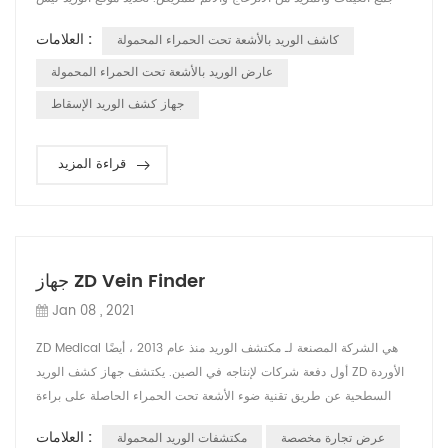
بالأمر السهل ، فهناك بعض العوامل التي تؤثر على رؤية عروق المرضى مثل
العلامات :
كاشف الوريد بالأشعة تحت الحمراء المحمولة
الاختلاف في جلد الأطفال الصغار (خاصة الرضع) والسمنة ومرضى الجفاف.
في هذه الحالة نحتاج إلى أداة لمساعدة الممرضة أو الطبيب في الع...
عارض الوريد بالأشعة تحت الحمراء المحمولة
جهاز كشف الوريد الإسقاط
قراءة المزيد
جهاز ZD Vein Finder
Jan 08 , 2021
ZD Medical هي الشركة المصنعة لـ مكتشف الوريد منذ عام 2013 ، أيضًا
أول دفعة شركات لإنتاجه في الصين. يكتشف جهاز كشف الوريد ZD الأوردة
السطحية عن طريق تقنية ضوء الأشعة تحت الحمراء الحاصلة على براءة
اختراع ، ويعرض خريطة الوريد حية ودقيقة مباشرة على الجلد. يساعد
العلامات :
عرض تجارة مخصصة
مكتشفات الوريد المحمولة
الطاقم الطبي في العثور على موقع الوريد وتقليل محاولات وخز الإبرة.