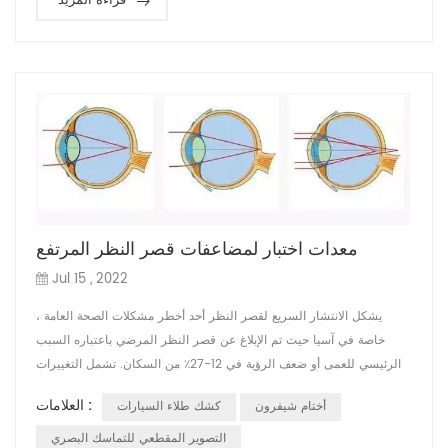
قراءة المزيد
معدات اختبار لمضاعفات قصر النظر المرتفع
Jul 15 , 2022
يشكل الانتشار السريع لقصر النظر أحد أخطر مشكلات الصحة العامة ،
خاصة في آسيا حيث تم الإبلاغ عن قصر النظر المرضي باعتباره السبب
الرئيسي للعمى أو ضعف الرؤية في 12-27٪ من السكان. تشمل التغييرات
الرئيسية في قصر النظر المرضي الاستطالة المحورية المفرطة للكرة
العلامات :
أختام شيفرون
كشك طلاء السيارات
الأرضية والتضخم الموضعي المصاحب للصلبة الخلفية ، مما يؤدي في النهاية
إلى آفات شبكية ومشيمية مميزة بالإضافة إلى تأثيرات على الوظيفة البقعية.
التصوير المقطعي للتماسك البصري