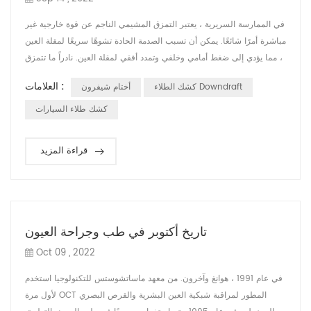
في الممارسة السريرية ، يعتبر التمزق المشيمي الناجم عن قوة خارجية غير
مباشرة أمرًا شائعًا. يمكن أن تسبب الصدمة الحادة تشوهًا سريعًا لمقلة العين
، مما يؤدي إلى ضغط أمامي وخلفي وتمدد أفقي لمقلة العين. نادراً ما تتمزق
الصلبة الصلبة الغنية بالكولاجين وأنسجة الشبكية المرنة ، في حين أن RPE
العلامات :
كشك الطلاء Downdraft
أختام شيفرون
الخالي من الرصاص وغشاء بروس والشعيرات الدموية المشيمية يسهل
تمزقها. يمثل حدوث التمزق المشيمي 5٪ ~ 10٪ من حالات إصابة...
كشك طلاء السيارات
قراءة المزيد
تاريخ أكتوبر في طب وجراحة العيون
Oct 09 , 2022
في عام 1991 ، هوانغ وآخرون. من معهد ماساتشوستس للتكنولوجيا استخدم
لأول مرة OCT المطور لمراقبة شبكية العين البشرية والقرص البصري