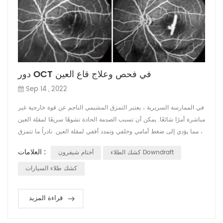
دور OCT في فحص وعلاج قاع العين
Sep 14 , 2022
في الممارسة السريرية ، يعتبر التمزق المشيمي الناجم عن قوة خارجية غير
مباشرة أمرًا شائعًا. يمكن أن تسبب الصدمة الحادة تشوهًا سريعًا لمقلة العين
، مما يؤدي إلى ضغط أمامي وخلفي وتمدد أفقي لمقلة العين. نادراً ما تتمزق
الصلبة الصلبة الغنية بالكولاجين وأنسجة الشبكية المرنة ، في حين أن RPE
العلامات :
كشك الطلاء Downdraft
أختام شيفرون
الخالي من الرصاص وغشاء بروس والشعيرات الدموية المشيمية يسهل
تمزقها. يمثل حدوث التمزق المشيمي 5٪ ~ 10٪ من حالات إصابة...
كشك طلاء السيارات
قراءة المزيد