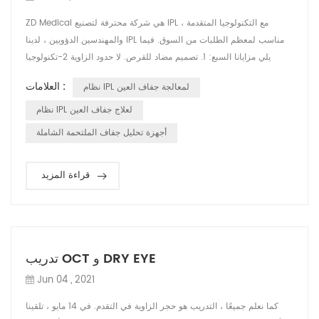
ZD Medical هي شركة محترفة لتصنيع IPL ، مع التكنولوجيا المتقدمة
والمهندسين الدؤوبين ، لدينا IPL مناسب لمعظم الطلبات من السوق. فيما
يلي مزايانا السبع: 1. تصميم مضاد للقرص. لا حدود الزاوية 2-تكنولوجيا
الإلكترونيات الدقيقة ؛ دائرة متكاملة للغاية ؛ أكثر موثوقية وأمانًا 3. عربة
العلامات :
نظام IPL لمعالجة جفاف العين
عمودية. سهل الحركة أثار أقدام صغيرة 4. رأس المعالجة المصممة هندسيا.
مقبض الكل في واحد ؛ فتحة محمولة مضمنة ؛ تقنية مرشح قابل للت...
نظام IPL لعلاج جفاف العين
أجهزة تحليل جفاف الملتحمة الشاملة
قراءة المزيد
تدريب OCT و DRY EYE
Jun 04 , 2021
كما نعلم جميعًا ، التدريب هو حجر الزاوية في التقدم. في 14 مايو ، تلقينا