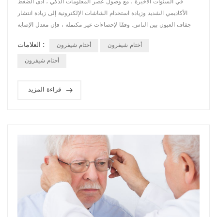
في السنوات الأخيرة ، مع وصول عصر المعلومات الذكي ، أدى الضغط
الأكاديمي الشديد وزيادة استخدام الشاشات الإلكترونية إلى زيادة انتشار
جفاف العيون بين الناس. وفقًا لإحصاءات غير مكتملة ، فإن معدل الإصابة
بجفاف العين في آسيا هو من بين أعلى المعدلات في العالم ، ومعدل الإصابة
العلامات :
أختام شيفرون
أختام شيفرون
في الصين حوالي 21٪ - 30٪. بناءً على هذا الحساب ، يبلغ عدد مرضى جفاف
العين في الصين حوالي 290 مليونًا إلى 420 مليونًا ، بمتوسط ​​1-2 ...
أختام شيفرون
قراءة المزيد