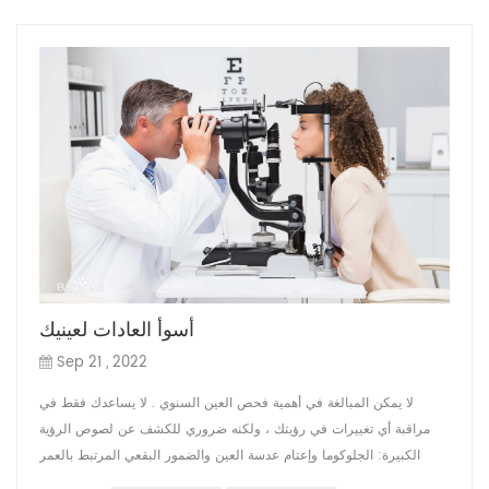
أسوأ العادات لعينيك
Sep 21 , 2022
لا يمكن المبالغة في أهمية فحص العين السنوي . لا يساعدك فقط في
مراقبة أي تغييرات في رؤيتك ، ولكنه ضروري للكشف عن لصوص الرؤية
الكبيرة: الجلوكوما وإعتام عدسة العين والضمور البقعي المرتبط بالعمر
(AMD) ، وكلها يمكن أن تسبب ضررًا لا يمكن إصلاحه قبل حتى لاحظت أي