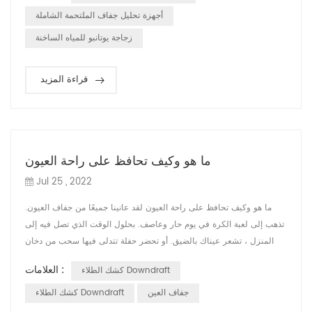
الضوء ، وجع. الجفون الحمراء والمتورمة ، احتقان الملتحمة. صعوبة في فتح
أجهزة تحليل جفاف الملتحمة الشاملة
العينين ، ...
زجاجة يوتانبو للمياه الساخنة
قراءة المزيد
ما هو وكيف تحافظ على راحة العيون
Jul 25 , 2022
ما هو وكيف تحافظ على راحة العيون لقد عانينا جميعًا من جفاف العيون.
تذهب إلى لعبة الكرة في يوم حار وعاصف. بحلول الوقت الذي تصل فيه إلى
المنزل ، تشعر عيناك بالضيق. أو تحضر حفلة تتدلى فيها سحب من دخان
السجائر فوق الضيوف. ربما ترتدي العدسات اللاصقة لفترة أطول مما ينبغي
العلامات :
كشك الطلاء Downdraft
، أو تجلس على الكمبيوتر لعدة ساعات دون أن ترمش كثيرًا. النتيجة: تعب
وجفاف العينين. عندما تكون العيون جافة دائمًا ، يكون جفاف العين مزم...
جفاف العين
كشك الطلاء Downdraft