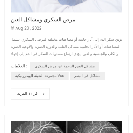
مرض السكري ومشاكل العين
Aug 23 , 2022
يؤدي سكر الدم إلى آثار جانبية أو مضاعفات مختلفة لمرضى السكري. تشمل
المضاعفات أو الآثار الجانبية مشاكل القلب والدورة الدموية والأوعية الدموية
والكلى والجنسية والعين. يؤدي ارتفاع مستويات السكر في الدم إلى إجهاد
الأوعية الدموية وتعريض نظر مرضى السكر للخطر. تنجم مشاكل العين
العلامات :
مشاكل العين الناجمة عن مرض السكري
الناتجة عن مرض السكري عن الضغط على الأوعية الدموية الحساسة
المحيطة بأجزاء مختلفة من العين ، مثل الجسم الزجاجي والشبكية والعصب
مشاكل في البصر
مجموعة التعبئة الهيدروليكية Vee
الب...
قراءة المزيد