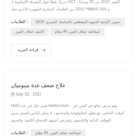
تدريبًا دقيقًا حول المعرفة الأساسية لـ OCT ، ومزايا ZD أكتوبر 2020 من
بين العلامات التجارية الشهيرة الأخرى مثل ZEISS PRIMUS 200 و
MOcean 3000 و Heidelberg وغيرها ، أوضحت أيضًا تعريف DRY EYE
العلامات :
تصوير الأوعية الدموية المقطعي بالتماسك البصري 2020
وبعض الأسباب المحتملة للعين الجافة. تم ترتيب هذا التدريب خلال معرض
CMEF ، ولكن لا يزال لدينا كل الشغف للانضمام إلى هذا التدريب. من خلال
نظام IPL لمعالجة جفاف العين
كاشف جفاف العين
هذ...
قراءة المزيد
علاج ضعف غدة ميبوميان
Sep 02 , 2021
MGD تعني خلل في غدة Meibomian ، وهو مرض شائع في العين في
الوقت الحاضر. مع تطور التكنولوجيا والمجتمع ، لا يمكن للناس العيش بدون
الهواتف الذكية والكمبيوتر وتعريض أعينهم للإشعاع الكثيف والعدوى
البكتيرية. لذلك ، حتى 95 ٪ من الناس يعانون من مشاكل MGD. فيما يلي
العلامات :
نظام IPL لمعالجة جفاف العين
أعراض MGD: رمش بشكل متكرر جفاف العيون والتعب. تهيج العين ، رهاب