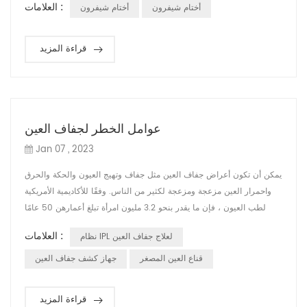
العلامات :
أختام شيفرون
أختام شيفرون
فقدان للرؤية. العادة السيئة 1: التدخين عادة سيئة 2: التحديق في هاتفك
الذكي عادة سيئة 3: عدم ارتداء النظارات الشمسية عادة سيئة 4: النوم
بالعدسات ...
قراءة المزيد
عوامل الخطر لجفاف العين
Jan 07 , 2023
يمكن أن تكون أعراض جفاف العين مثل جفاف وتهيج العيون والحكة والحرق
واحمرار العين مزعجة ومزعجة لكثير من الناس. وفقًا للأكاديمية الأمريكية
لطب العيون ، فإن ما يقدر بنحو 3.2 مليون امرأة تبلغ أعمارهن 50 عامًا
وأكثر وأكثر من 1.68 مليون رجل يبلغون من العمر 50 عامًا وأكثر يتأثرون
العلامات :
نظام IPL لعلاج جفاف العين
بحالة العين هذه. تؤثر هذه الحالة أيضًا على نسبة أقل من الشباب. إذا كنت
قلقًا بشأن مشكلة العين هذه ، فإن الخبر السار هو أن بعض ا...
قناع العين المصغر
جهاز كشف جفاف العين
قراءة المزيد