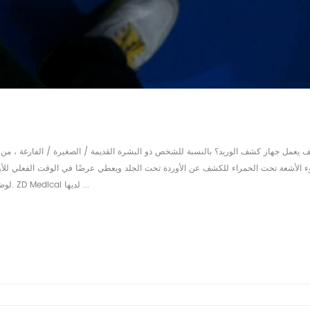
 يعمل جهاز كشف الوريد؟ بالنسبة للشخص ذو البشرة القديمة / الصغيرة / الفارغة ، من ال
للممرضة والطبيب رؤية الأوعية الدموية بسهولة والعثور على مواقع IV لوضع الإبرة. ZD Medical لديها ...