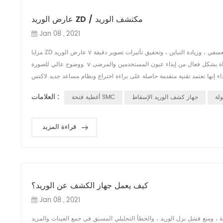
عارض الوريد ZD / مكتشف الوريد
Jan 08 , 2021
مزايا ZD عارض الوريد v الآثار الجانبية التصوير بالألوان الكاملة ، يمكنه ضبط لون صور الأوعية الدموية والخلفية بشكل تعسفي ، وزيادة التباين ، وتحقيق تأثيرات تصوير دقيقة
ووضوح عالي للصورة. v جانب السلامة إنها تعتمد مصدر ضوء بارد طبي آمن ، بدون ليزر ، والذي يمكن أن يمنع الأداة بشكل فعال من إيذاء عيون المستخدمين والمرضى. v
العلامات :
لة
جهاز كشف الوريد الإسقاط
أغطية فتحة SMC
قراءة المزيد
كيف يعمل جهاز الكشف عن الوريد؟
Jan 08 , 2021
، ومنع فشل بزل الوريد ، والخطأ التحليلي المسبق في جمع العينات والمزيد