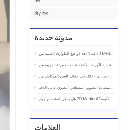
oct
dry eye
مدونة جديدة
لإنقاذ التكتيكي
هل يمكن استخدام جهاز ZD Medical لتحديد الأوردة الوريدي للاستخدام مع الحيوانات الأليفة؟
العلامات