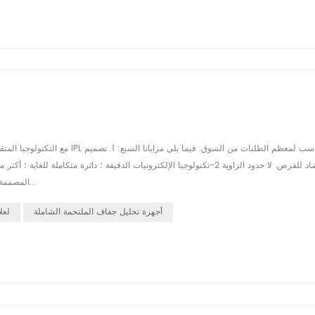
المصممة هندسيا. مقبض الكل في واحد ؛ فتحة محمولة مضمنة ؛ تقنية مرشح قابل للت...
أجهزة تحليل جفاف الملتحمة الشاملة
نظام