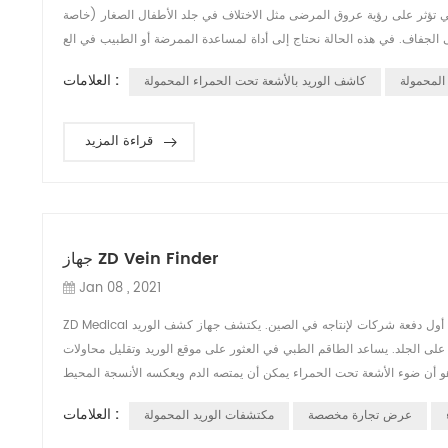
لتي تؤثر على رؤية عروق المرضى مثل الاختلاف في جلد الأطفال الصغار (خاصة
العلامات :
المحمولة
كاشف الوريد بالأشعة تحت الحمراء المحمولة
قراءة المزيد
جهاز ZD Vein Finder
Jan 08 , 2021
ZD Medical هي الشركة المصنعة لـ مكتشف الوريد منذ عام 2013 ، أيضًا أول دفعة شركات لإنتاجه في الصين. يكتشف جهاز كشف الوريد ZD الأوردة السطحية عن طريق تقنية
على الجلد. يساعد الطاقم الطبي في العثور على موقع الوريد وتقليل محاولات
العلامات :
عرض تجارة مخصصة
مكتشفات الوريد المحمولة