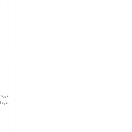
م
ضوء ال