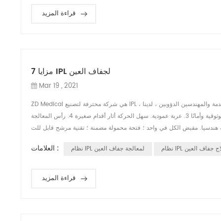
قراءة المزيد
7 مزايا IPL لجفاف العين
Mar 19 , 2021
ZD Medical هي شركة محترفة لتصنيع IPL ، مع التكنولوجيا المتقدمة والمهندسين الدؤوبين ، لدينا IPL مناسب لمعظم الطلبات من السوق. فيما يلي مزايانا السبع: 1. تصميم
مضاد للقرص. لا حدود الزاوية 2-تكنولوجيا الإلكترونيات الدقيقة ؛ دائرة متكاملة للغاية ؛ أكثر موثوقية وأمانًا 3. عربة عمودية. سهل الحركة أثار أقدام صغيرة 4. رأس المعالجة
العلامات :
 IPL لعلاج جفاف العين
نظام IPL لمعالجة جفاف العين
قراءة المزيد