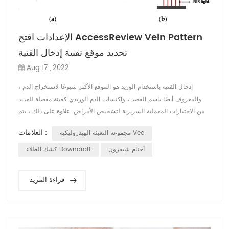
الإعدادات افتح AccessReview Vein Pattern
تحديد موقع تقنية إدخال القنية
Aug 17 , 2022
إدخال القنية باستخدام الوريد هو الموقع الأكثر شيوعًا لاستخراج الدم ،
والمعروف أيضًا باسم الفصد ، واكتساب الدم الوريدي كعينة مفضلة للعديد
من الاختبارات المعملية السريرية لتشخيص الأمراض. علاوة على ذلك ، يتم
استخدام إدخال القنية في أداء الإجراءات التقنية في طب الطوارئ . وهي
العلامات :
مجموعة التعبئة الهيدروليكية Vee
تشمل عملية التثبيط الوريدي المحيطي (PIVC) التي لا تزال تمثل تحديًا
للعديد من الأطباء لإكمالها بنجاح في المحاولة الأولى . يعتبر ه...
أختام شيفرون
كشك الطلاء Downdraft
قراءة المزيد