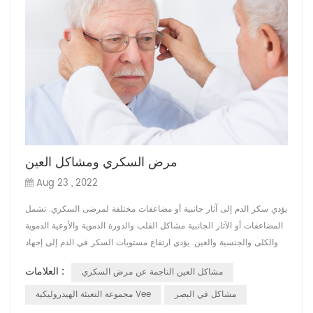
مرض السكري ومشاكل العين
Aug 23 , 2022
يؤدي سكر الدم إلى آثار جانبية أو مضاعفات مختلفة لمرضى السكري. تشمل
المضاعفات أو الآثار الجانبية مشاكل القلب والدورة الدموية والأوعية الدموية
والكلى والجنسية والعين. يؤدي ارتفاع مستويات السكر في الدم إلى إجهاد
الأوعية الدموية وتعريض نظر مرضى السكر للخطر. تنجم مشاكل العين
العلامات :
مشاكل العين الناجمة عن مرض السكري
الناتجة عن مرض السكري عن الضغط على الأوعية الدموية الحساسة
المحيطة بأجزاء مختلفة من العين ، مثل الجسم الزجاجي والشبكية والعصب
مشاكل في البصر
مجموعة التعبئة الهيدروليكية Vee
الب...