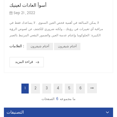
أسوأ العادات لعينيك
Sep 21 , 2022
لا يمكن المبالغة في أهمية فحص العين السنوي . لا يساعدك فقط في
مراقبة أي تغييرات في رؤيتك ، ولكنه ضروري للكشف عن لصوص الرؤية
الكبيرة: الجلوكوما وإعتام عدسة العين والضمور البقعي المرتبط بالعمر
(AMD) ، وكلها يمكن أن تسبب ضررًا لا يمكن إصلاحه قبل حتى لاحظت أي
العلامات :
أختام شيفرون
أختام شيفرون
فقدان للرؤية. العادة السيئة 1: التدخين عادة سيئة 2: التحديق في هاتفك
الذكي عادة سيئة 3: عدم ارتداء النظارات الشمسية عادة سيئة 4: النوم
بالعدسات ...
قراءة المزيد
1
2
3
4
5
6
ما مجموعه
6
الصفحات
التصنيفات