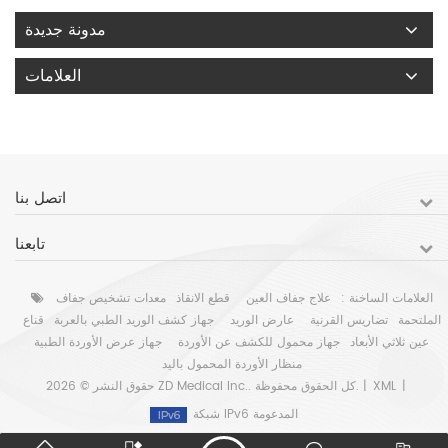
مدونة جديدة
العلامات
اتصل بنا
تابعنا
العلامات الساخنة :
علاج جفاف العين
قطع الانقاذ
معدات تشخيص جفاف
الملتحمة
تضاريس القرنية
عارض الوريد
جهاز كشف الوريد الطبي بالعربة
قناع
عين ثلاثي الأبعاد
جهاز محمول للكشف عن الأوردة
جهاز عرض الأوردة الطبية
منظار الأوردة المحمول باليد
|
XML
حقوق النشر © 2026 ZD Medical Inc.. كل الحقوق محفوظة. |
شبكة IPv6 المدعومة