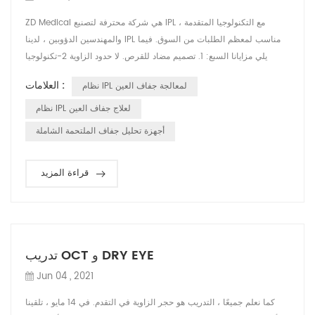
ZD Medical هي شركة محترفة لتصنيع IPL ، مع التكنولوجيا المتقدمة
والمهندسين الدؤوبين ، لدينا IPL مناسب لمعظم الطلبات من السوق. فيما
يلي مزايانا السبع: 1. تصميم مضاد للقرص. لا حدود الزاوية 2-تكنولوجيا
الإلكترونيات الدقيقة ؛ دائرة متكاملة للغاية ؛ أكثر موثوقية وأمانًا 3. عربة
العلامات :
نظام IPL لمعالجة جفاف العين
عمودية. سهل الحركة أثار أقدام صغيرة 4. رأس المعالجة المصممة هندسيا.
مقبض الكل في واحد ؛ فتحة محمولة مضمنة ؛ تقنية مرشح قابل للت...
نظام IPL لعلاج جفاف العين
أجهزة تحليل جفاف الملتحمة الشاملة
قراءة المزيد
تدريب OCT و DRY EYE
Jun 04 , 2021
كما نعلم جميعًا ، التدريب هو حجر الزاوية في التقدم. في 14 مايو ، تلقينا