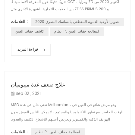
تدريبًا دقيقًا حول المعرفة الأساسية لـ OCT ، ومزايا ZD أكتوبر 2020 من
بين العلامات التجارية الشهيرة الأخرى مثل ZEISS PRIMUS 200 و
MOcean 3000 و Heidelberg وغيرها ، أوضحت أيضًا تعريف DRY EYE
العلامات :
تصوير الأوعية الدموية المقطعي بالتماسك البصري 2020
وبعض الأسباب المحتملة للعين الجافة. تم ترتيب هذا التدريب خلال معرض
CMEF ، ولكن لا يزال لدينا كل الشغف للانضمام إلى هذا التدريب. من خلال
نظام IPL لمعالجة جفاف العين
كاشف جفاف العين
هذ...
قراءة المزيد
علاج ضعف غدة ميبوميان
Sep 02 , 2021
MGD تعني خلل في غدة Meibomian ، وهو مرض شائع في العين في
الوقت الحاضر. مع تطور التكنولوجيا والمجتمع ، لا يمكن للناس العيش بدون
الهواتف الذكية والكمبيوتر وتعريض أعينهم للإشعاع الكثيف والعدوى
البكتيرية. لذلك ، حتى 95 ٪ من الناس يعانون من مشاكل MGD. فيما يلي
العلامات :
نظام IPL لمعالجة جفاف العين
أعراض MGD: رمش بشكل متكرر جفاف العيون والتعب. تهيج العين ، رهاب