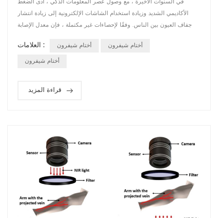
في السنوات الأخيرة ، مع وصول عصر المعلومات الذكي ، أدى الضغط
الأكاديمي الشديد وزيادة استخدام الشاشات الإلكترونية إلى زيادة انتشار
جفاف العيون بين الناس. وفقًا لإحصاءات غير مكتملة ، فإن معدل الإصابة
بجفاف العين في آسيا هو من بين أعلى المعدلات في العالم ، ومعدل الإصابة
العلامات :
أختام شيفرون
أختام شيفرون
في الصين حوالي 21٪ - 30٪. بناءً على هذا الحساب ، يبلغ عدد مرضى جفاف
العين في الصين حوالي 290 مليونًا إلى 420 مليونًا ، بمتوسط ​​1-2 ...
أختام شيفرون
قراءة المزيد