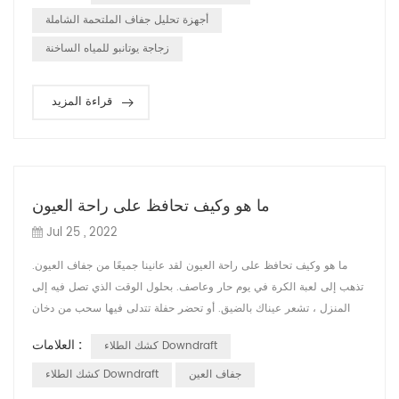
الضوء ، وجع. الجفون الحمراء والمتورمة ، احتقان الملتحمة. صعوبة في فتح
أجهزة تحليل جفاف الملتحمة الشاملة
العينين ، ...
زجاجة يوتانبو للمياه الساخنة
قراءة المزيد
ما هو وكيف تحافظ على راحة العيون
Jul 25 , 2022
ما هو وكيف تحافظ على راحة العيون لقد عانينا جميعًا من جفاف العيون.
تذهب إلى لعبة الكرة في يوم حار وعاصف. بحلول الوقت الذي تصل فيه إلى
المنزل ، تشعر عيناك بالضيق. أو تحضر حفلة تتدلى فيها سحب من دخان
السجائر فوق الضيوف. ربما ترتدي العدسات اللاصقة لفترة أطول مما ينبغي
العلامات :
كشك الطلاء Downdraft
، أو تجلس على الكمبيوتر لعدة ساعات دون أن ترمش كثيرًا. النتيجة: تعب
وجفاف العينين. عندما تكون العيون جافة دائمًا ، يكون جفاف العين مزم...
جفاف العين
كشك الطلاء Downdraft