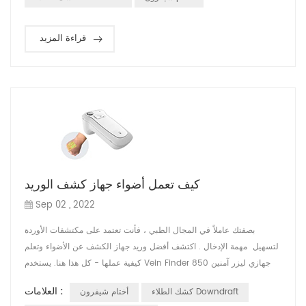
قراءة المزيد
كيف تعمل أضواء جهاز كشف الوريد
Sep 02 , 2022
بصفتك عاملاً في المجال الطبي ، فأنت تعتمد على مكتشفات الأوردة
لتسهيل مهمة الإدخال . اكتشف أفضل وريد جهاز الكشف عن الأضواء وتعلم
كيفية عملها - كل هذا هنا. يستخدم Vein Finder جهازي ليزر آمنين 850
نانومتر: الأشعة تحت الحمراء غير المرئية والأحمر المرئي. يعمل الليزران
العلامات :
كشك الطلاء Downdraft
أختام شيفرون
جنبًا إلى جنب لتوفير صورة في الوقت الفعلي للأوعية الدموية تحت الجلد