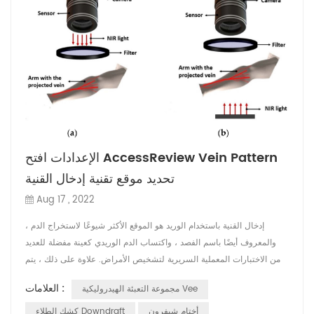
الإعدادات افتح AccessReview Vein Pattern
تحديد موقع تقنية إدخال القنية
Aug 17 , 2022
إدخال القنية باستخدام الوريد هو الموقع الأكثر شيوعًا لاستخراج الدم ،
والمعروف أيضًا باسم الفصد ، واكتساب الدم الوريدي كعينة مفضلة للعديد
من الاختبارات المعملية السريرية لتشخيص الأمراض. علاوة على ذلك ، يتم
استخدام إدخال القنية في أداء الإجراءات التقنية في طب الطوارئ . وهي
العلامات :
مجموعة التعبئة الهيدروليكية Vee
تشمل عملية التثبيط الوريدي المحيطي (PIVC) التي لا تزال تمثل تحديًا
للعديد من الأطباء لإكمالها بنجاح في المحاولة الأولى . يعتبر ه...
أختام شيفرون
كشك الطلاء Downdraft