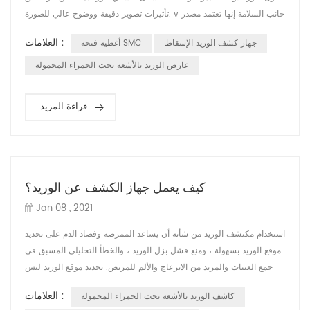
تأثيرات تصوير دقيقة ووضوح عالي للصورة. v جانب السلامة إنها تعتمد مصدر
ضوء بارد طبي آمن ، بدون ليزر ، والذي يمكن أن يمنع الأداة بشكل فعال من
العلامات :
جهاز كشف الوريد الإسقاط
أغطية فتحة SMC
إيذاء عيون المستخدمين والمرضى. v جانب الأداء إنها تعتمد تقنية متقدمة
حاصلة على براءة اختراع ونظام مساعد جديد لاكتس...
عارض الوريد بالأشعة تحت الحمراء المحمولة
قراءة المزيد
كيف يعمل جهاز الكشف عن الوريد؟
Jan 08 , 2021
استخدام مكتشف الوريد من شأنه أن يساعد الممرضة وفصاد الدم على تحديد
موقع الوريد بسهولة ، ومنع فشل بزل الوريد ، والخطأ التحليلي المسبق في
جمع العينات والمزيد من الانزعاج والألم للمريض. تحديد موقع الوريد ليس
بالأمر السهل ، فهناك بعض العوامل التي تؤثر على رؤية عروق المرضى مثل
العلامات :
كاشف الوريد بالأشعة تحت الحمراء المحمولة
الاختلاف في جلد الأطفال الصغار (خاصة الرضع) والسمنة ومرضى الجفاف.