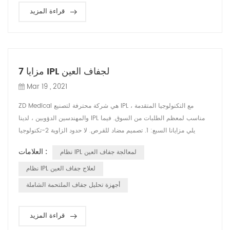
قراءة المزيد
7 مزايا IPL لجفاف العين
Mar 19 , 2021
ZD Medical هي شركة محترفة لتصنيع IPL ، مع التكنولوجيا المتقدمة
والمهندسين الدؤوبين ، لدينا IPL مناسب لمعظم الطلبات من السوق. فيما
يلي مزايانا السبع: 1. تصميم مضاد للقرص. لا حدود الزاوية 2-تكنولوجيا
الإلكترونيات الدقيقة ؛ دائرة متكاملة للغاية ؛ أكثر موثوقية وأمانًا 3. عربة
العلامات :
نظام IPL لمعالجة جفاف العين
عمودية. سهل الحركة أثار أقدام صغيرة 4. رأس المعالجة المصممة هندسيا.
مقبض الكل في واحد ؛ فتحة محمولة مضمنة ؛ تقنية مرشح قابل للت...
نظام IPL لعلاج جفاف العين
أجهزة تحليل جفاف الملتحمة الشاملة
قراءة المزيد