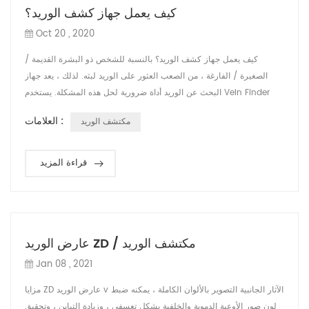
كيف يعمل جهاز كشف الوريد؟
Oct 20 , 2020
كيف يعمل جهاز كشف الوريد؟ بالنسبة للشخص ذو البشرة القديمة /
الصغيرة / الفارغة ، من الصعب العثور على الوريد لبثه. لذلك ، يعد جهاز
البحث عن الوريد أداة ضرورية لحل هذه المشكلة. يستخدم Vein Finder
ضوء الأشعة تحت الحمراء للكشف عن الأوردة تحت الجلد ويعطي عرضًا في
العلامات :
مكتشف الوريد
الوقت الفعلي للأوردة على سطح الجلد ، بحيث يمكن للممرضة والطبيب
رؤية الأوعية الدموية بسهولة والعثور على مواقع IV لوضع الإبرة. ZD
Medical لديها ...
قراءة المزيد
عارض الوريد ZD / مكتشف الوريد
Jan 08 , 2021
مزايا ZD عارض الوريد v الآثار الجانبية التصوير بالألوان الكاملة ، يمكنه ضبط
لون صور الأوعية الدموية والخلفية بشكل تعسفي ، وزيادة التباين ، وتحقيق