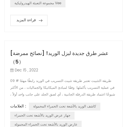
حتى 10 ملم عميق وقطر 2 مم ، أولاً ، يمتص الهيموجلوبين في الدم ...
مجموعة التعبئة الهيدروليكية Vee
قراءة المزيد
[نصائح ممرضة] عشر طرق جديدة لبزل الوريد!
（5）
Dec 15 , 2022
09 # طريقة التثبيت تعتبر طريقة تثبيت التسريب في الوريد رابطًا مهمًا
في عملية التسريب بأكملها. وفقًا لمبادئ الميكانيكا والجماليات ، من الأكثر
شيوعًا اعتماد طريقة الدرفلة الجانبية ، أي لصق الجلد على جانب واحد أولاً ،
ثم شد الشريط اللاصق على الجلد على الجانب الآخر ، بحيث يكون اللاصق
العلامات :
كاشف الوريد بالأشعة تحت الحمراء المحمولة
يمكن أن يكون الشريط في حالة توتر. ، تأكد من أنها ليست فضفاضة ، وأن
تثبيتها بشكل صحيح يمكن أن تمنع الإبرة من ثقب الوريد ...
جهاز عرض الوريد بالأشعة تحت الحمراء
عارض الوريد بالأشعة تحت الحمراء المحمولة